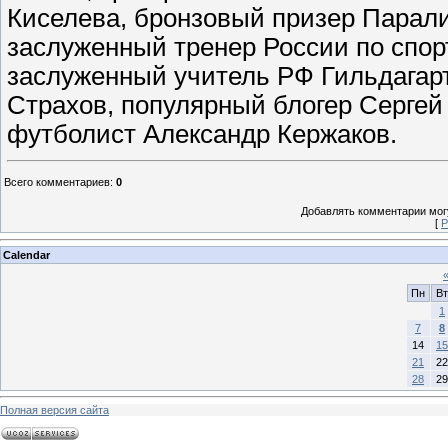
Киселева, бронзовый призер Парали
заслуженный тренер России по спор
заслуженный учитель РФ Гильдагарт
Страхов, популярный блогер Сергей
футболист Александр Кержаков.
Всего комментариев
:
0
Добавлять комментарии могу
[
Р
Calendar
Пн
Вт
1
7
8
14
15
21
22
28
29
Полная версия сайта