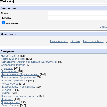
[
Мой сайт
]
Вход на сайт
Логин:
Пароль:
запомнить
Забыл
Меню сайта
Новости сайта
О сайте
Никто не забыт...
Categories
Новости сайта.
[62]
Космос. Вселенная.
[136]
Катастрофы. Аномалии. Стихийные бедствия.
[45]
Самосовершенство.
[59]
Здоровье.
[228]
Непознанное.
[84]
Наша планета. Мир вокруг нас.
[240]
Предсказания. Пророчества.
[38]
История. Археология.
[108]
Флора. Фауна.
[170]
Православие. Русский мир.
[120]
В России.
[406]
В мире.
[334]
Экология. Изменения климата.
[53]
Политика.
[488]
Происшествия.
[249]
Юмор. Сатира.
[340]