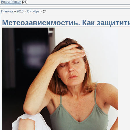
Враги России
[21]
Главная
»
2013
»
Октябрь
»
24
Метеозависимостиь. Как защитит