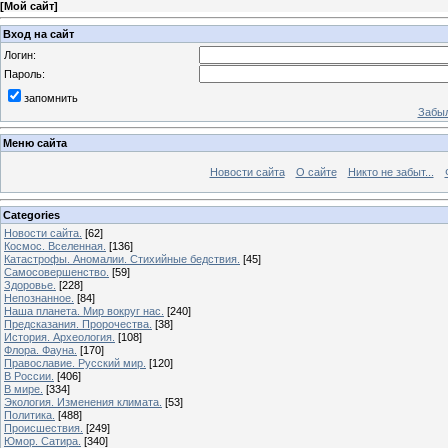
[
Мой сайт
]
Вход на сайт
Логин:
Пароль:
запомнить
Забыл
Меню сайта
Новости сайта
О сайте
Никто не забыт...
Categories
Новости сайта.
[62]
Космос. Вселенная.
[136]
Катастрофы. Аномалии. Стихийные бедствия.
[45]
Самосовершенство.
[59]
Здоровье.
[228]
Непознанное.
[84]
Наша планета. Мир вокруг нас.
[240]
Предсказания. Пророчества.
[38]
История. Археология.
[108]
Флора. Фауна.
[170]
Православие. Русский мир.
[120]
В России.
[406]
В мире.
[334]
Экология. Изменения климата.
[53]
Политика.
[488]
Происшествия.
[249]
Юмор. Сатира.
[340]