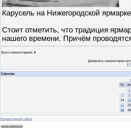
Карусель на Нижегородской ярмарке,
Стоит отметить, что традиция ярма
нашего времени. Причём проводятся
Всего комментариев
:
0
Добавлять комментарии могу
[
Р
Calendar
Пн
Вт
1
7
8
14
15
21
22
28
29
Полная версия сайта