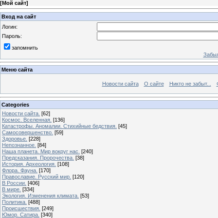
[
Мой сайт
]
Вход на сайт
Логин:
Пароль:
запомнить
Забыл
Меню сайта
Новости сайта
О сайте
Никто не забыт...
Categories
Новости сайта.
[62]
Космос. Вселенная.
[136]
Катастрофы. Аномалии. Стихийные бедствия.
[45]
Самосовершенство.
[59]
Здоровье.
[228]
Непознанное.
[84]
Наша планета. Мир вокруг нас.
[240]
Предсказания. Пророчества.
[38]
История. Археология.
[108]
Флора. Фауна.
[170]
Православие. Русский мир.
[120]
В России.
[406]
В мире.
[334]
Экология. Изменения климата.
[53]
Политика.
[488]
Происшествия.
[249]
Юмор. Сатира.
[340]