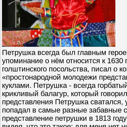
Петрушка всегда был главным геро
упоминание о нём относится к 1630 
голштинского посольства, писал о к
«простонародной молодежи предста
куклами. Петрушка - всегда горбаты
крикливый балагур, который говори
представления Петрушка сватался, у
попадал в самые разные забавные с
представление петрушки в 1813 году
видел, что это такое; для меня нет н