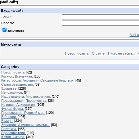
[
Мой сайт
]
Вход на сайт
Логин:
Пароль:
запомнить
Забыл
Меню сайта
Новости сайта
О сайте
Никто не забыт...
Categories
Новости сайта.
[62]
Космос. Вселенная.
[136]
Катастрофы. Аномалии. Стихийные бедствия.
[45]
Самосовершенство.
[59]
Здоровье.
[228]
Непознанное.
[84]
Наша планета. Мир вокруг нас.
[240]
Предсказания. Пророчества.
[38]
История. Археология.
[108]
Флора. Фауна.
[170]
Православие. Русский мир.
[120]
В России.
[406]
В мире.
[334]
Экология. Изменения климата.
[53]
Политика.
[488]
Происшествия.
[249]
Юмор. Сатира.
[340]