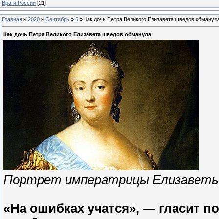
Враги России
[21]
Главная
»
2020
»
Сентябрь
»
6
»
Как дочь Петра Великого Елизавета шведов обманул
Как дочь Петра Великого Елизавета шведов обманула
Портрет императрицы Елизаветы 
«На ошибках учатся», — гласит п