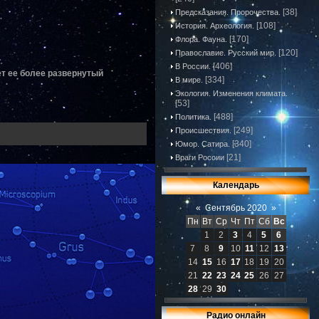
[38]
Предсказания. Пророчества.
[108]
История. Археология.
[170]
Флора. Фауна.
[120]
Православие. Русский мир.
[406]
В России.
ет ее более развернутый
[334]
В мире.
Экология. Изменения климата.
[53]
[488]
Политика.
[249]
Происшествия.
[340]
Юмор. Сатира.
[21]
Враги России
Календарь
«
Сентябрь 2020
»
Пн
Вт
Ср
Чт
Пт
Сб
Вс
1
2
3
4
5
6
7
8
9
10
11
12
13
14
15
16
17
18
19
20
21
22
23
24
25
26
27
28
29
30
Радио онлайн