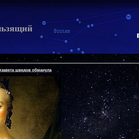
льзящий
изавета шведов обманула