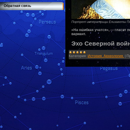
Обратная связь
Портрет императрицы Елизаветы Пет
«На ошибках учатся», — гласит п
вариант.
Эхо Северной вой
Категория:
История. Археология.
|
П