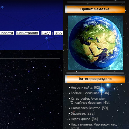
Привет, Земляне!
Новости
|
Регистрация
|
Вход
|
RSS
Категории раздела
[62]
Новости сайта.
[136]
Космос. Вселенная.
Катастрофы. Аномалии.
[45]
Стихийные бедствия.
[59]
Самосовершенство.
[228]
Здоровье.
[84]
Непознанное.
Наша планета. Мир вокруг нас.
[240]