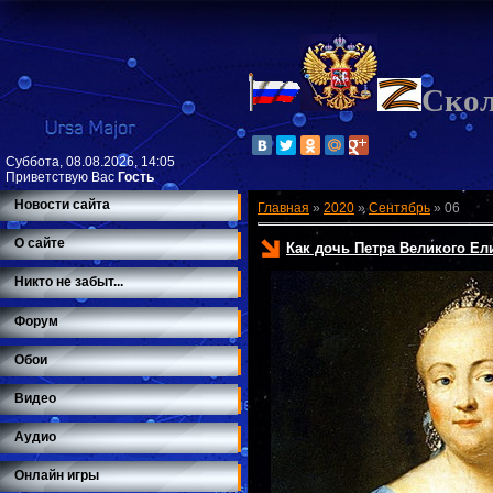
Ско
Суббота, 08.08.2026, 14:05
Приветствую Вас
Гость
Новости сайта
Главная
»
2020
»
Сентябрь
»
06
О сайте
Как дочь Петра Великого Ел
Никто не забыт...
Форум
Обои
Видео
Аудио
Онлайн игры