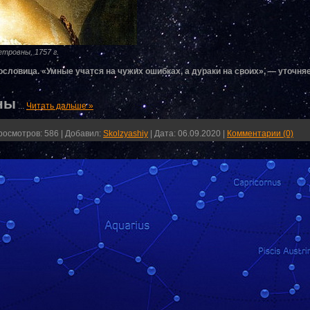
ровны, 1757 г.
ословица. «Умные учатся на чужих ошибках, а дураки на своих», — уточня
ны
...
Читать дальше »
росмотров:
586
|
Добавил:
Skolzyashiy
|
Дата:
06.09.2020
|
Комментарии (0)