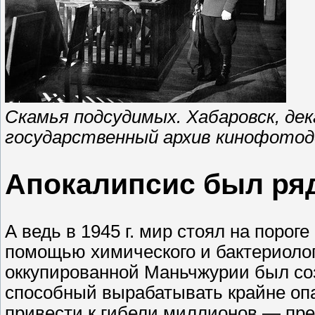
Скамья подсудимых. Хабаровск, дека
государственный архив кинофотод
Апокалипсис был ря
А ведь в 1945 г. мир стоял на порог
помощью химического и бактериолог
оккупированной Маньчжурии был соз
способный вырабатывать крайне оп
привести к гибели миллионов — пре