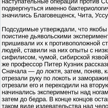
наступательные операции против СС
подвергнуться именно бактериологич
значились Благовещенск, Чита, Уссу
Подсудимые утверждали, что якобы 
поистине дьявольскими эксперимен
пришивали их к противоположной с
людей, ставили на них опыты с ни
сифилисом, чумой, сибирской язвой
же профессор Питер Кузник рассказ
Сначала — до локтя, затем, поняв, 
отрезали руку по локоть и заморажи
отрезали его и переходили на вторую
начинались эксперименты над ногам
затем до бедра. В конце концов ост
таком виде издевательства над чел