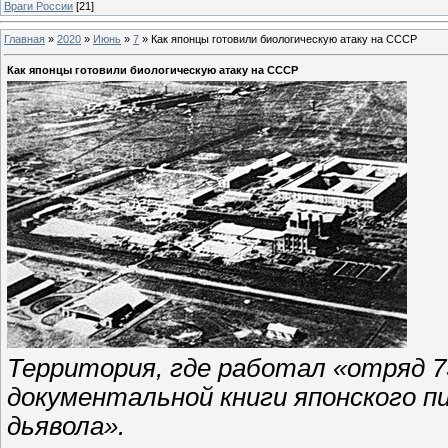
Враги России
[21]
Главная
»
2020
»
Июнь
»
7
»
Как японцы готовили биологическую атаку на СССР
Как японцы готовили биологическую атаку на СССР
Территория, где работал «отряд 7
документальной книги японского 
дьявола».