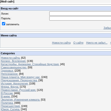
[
Мой сайт
]
Вход на сайт
Логин:
Пароль:
запомнить
Забыл
Меню сайта
Новости сайта
О сайте
Никто не забыт...
Categories
Новости сайта.
[62]
Космос. Вселенная.
[136]
Катастрофы. Аномалии. Стихийные бедствия.
[45]
Самосовершенство.
[59]
Здоровье.
[228]
Непознанное.
[84]
Наша планета. Мир вокруг нас.
[240]
Предсказания. Пророчества.
[38]
История. Археология.
[108]
Флора. Фауна.
[170]
Православие. Русский мир.
[120]
В России.
[406]
В мире.
[334]
Экология. Изменения климата.
[53]
Политика.
[488]
Происшествия.
[249]
Юмор. Сатира.
[340]