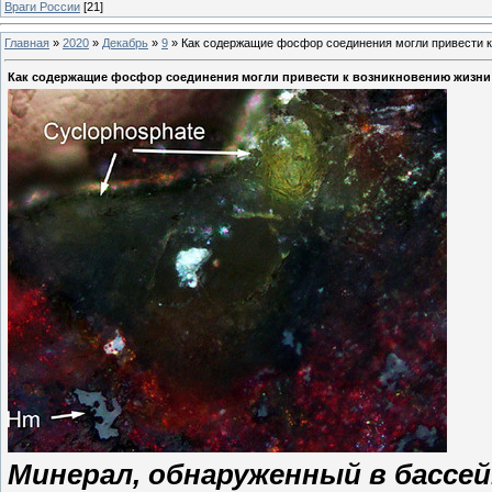
Враги России
[21]
Главная
»
2020
»
Декабрь
»
9
»
Как содержащие фосфор соединения могли привести к
Как содержащие фосфор соединения могли привести к возникновению жизни
Минерал, обнаруженный в бассе