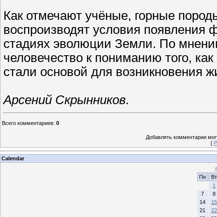
Как отмечают учёные, горные пород
воспроизводят условия появления 
стадиях эволюции Земли. По мнени
человечество к пониманию того, ка
стали основой для возникновения ж
Арсений Скрынников.
Всего комментариев
:
0
Добавлять комментарии могу
[
Р
Calendar
Пн
Вт
1
7
8
14
15
21
22