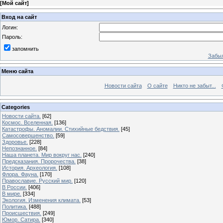
[
Мой сайт
]
Вход на сайт
Логин:
Пароль:
запомнить
Забыл
Меню сайта
Новости сайта
О сайте
Никто не забыт...
Categories
Новости сайта.
[62]
Космос. Вселенная.
[136]
Катастрофы. Аномалии. Стихийные бедствия.
[45]
Самосовершенство.
[59]
Здоровье.
[228]
Непознанное.
[84]
Наша планета. Мир вокруг нас.
[240]
Предсказания. Пророчества.
[38]
История. Археология.
[108]
Флора. Фауна.
[170]
Православие. Русский мир.
[120]
В России.
[406]
В мире.
[334]
Экология. Изменения климата.
[53]
Политика.
[488]
Происшествия.
[249]
Юмор. Сатира.
[340]