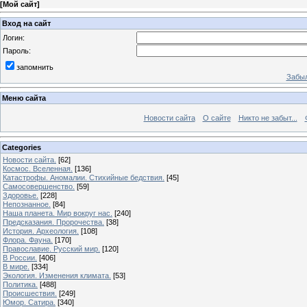
[
Мой сайт
]
Вход на сайт
Логин:
Пароль:
запомнить
Забыл
Меню сайта
Новости сайта
О сайте
Никто не забыт...
Categories
Новости сайта.
[62]
Космос. Вселенная.
[136]
Катастрофы. Аномалии. Стихийные бедствия.
[45]
Самосовершенство.
[59]
Здоровье.
[228]
Непознанное.
[84]
Наша планета. Мир вокруг нас.
[240]
Предсказания. Пророчества.
[38]
История. Археология.
[108]
Флора. Фауна.
[170]
Православие. Русский мир.
[120]
В России.
[406]
В мире.
[334]
Экология. Изменения климата.
[53]
Политика.
[488]
Происшествия.
[249]
Юмор. Сатира.
[340]