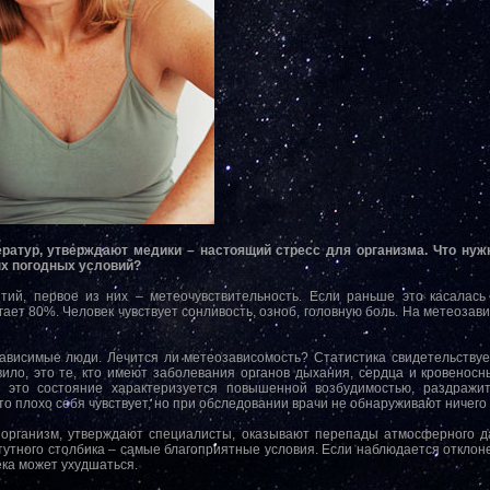
атур, утверждают медики – настоящий стресс для организма. Что нуж
х погодных условий?
тий, первое из них – метеочувствительность. Если раньше это касалась
ет 80%. Человек чувствует сонливость, озноб, головную боль. На метеозави
ависимые люди. Лечится ли метеозависомость? Статистика свидетельствуе
вило, это те, кто имеют заболевания органов дыхания, сердца и кровеносн
 это состояние характеризуется повышенной возбудимостью, раздражи
то плохо себя чувствует, но при обследовании врачи не обнаруживают ничего и
 организм, утверждают специалисты, оказывают перепады атмосферного д
утного столбика – самые благоприятные условия. Если наблюдается отклоне
ека может ухудшаться.