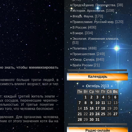
[38]
Предсказания. Пророчества.
[108]
История. Археология.
[170]
Флора. Фауна.
[120]
Православие. Русский мир.
[406]
В России.
[334]
В мире.
Экология. Изменения климата.
[53]
[488]
Политика.
[249]
Происшествия.
[340]
Юмор. Сатира.
[21]
Враги России
но знать, чтобы минимизировать
Календарь
 немного больше трети людей, в
симость влияет возраст, пол и тип
«
Октябрь 2013
»
Пн
Вт
Ср
Чт
Пт
Сб
Вс
т: каждый третий житель земли –
1
2
3
4
5
6
ых сосудов, перенесшие черепно-
7
8
9
10
11
12
13
тельностью. И третье понятие –
14
15
16
17
18
19
20
з того, что человека беспокоит.
21
22
23
24
25
26
27
авления. Для организма человека
28
29
30
31
ние от этого значения хотя бы на
Радио онлайн