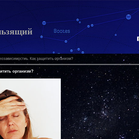
льзящий
озависимостиь. Как защитить организм?
итить организм?