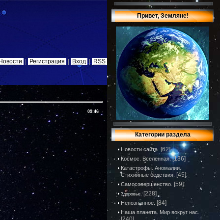
Привет, Земляне!
Новости
|
Регистрация
|
Вход
|
RSS
09:46
Категории раздела
[62]
Новости сайта.
[136]
Космос. Вселенная.
Катастрофы. Аномалии.
[45]
Стихийные бедствия.
[59]
Самосовершенство.
[228]
Здоровье.
[84]
Непознанное.
Наша планета. Мир вокруг нас.
[240]