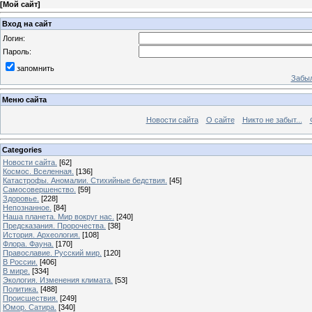
[
Мой сайт
]
Вход на сайт
Логин:
Пароль:
запомнить
Забыл
Меню сайта
Новости сайта
О сайте
Никто не забыт...
Categories
Новости сайта.
[62]
Космос. Вселенная.
[136]
Катастрофы. Аномалии. Стихийные бедствия.
[45]
Самосовершенство.
[59]
Здоровье.
[228]
Непознанное.
[84]
Наша планета. Мир вокруг нас.
[240]
Предсказания. Пророчества.
[38]
История. Археология.
[108]
Флора. Фауна.
[170]
Православие. Русский мир.
[120]
В России.
[406]
В мире.
[334]
Экология. Изменения климата.
[53]
Политика.
[488]
Происшествия.
[249]
Юмор. Сатира.
[340]