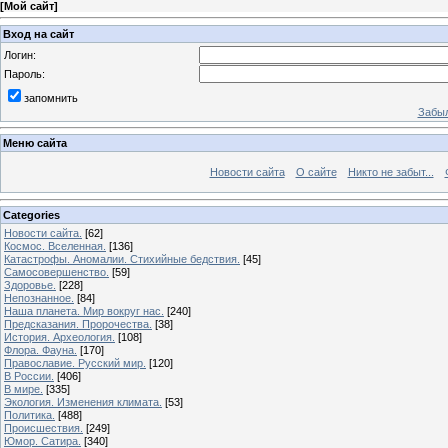
[
Мой сайт
]
Вход на сайт
Логин:
Пароль:
запомнить
Забыл
Меню сайта
Новости сайта
О сайте
Никто не забыт...
Categories
Новости сайта.
[62]
Космос. Вселенная.
[136]
Катастрофы. Аномалии. Стихийные бедствия.
[45]
Самосовершенство.
[59]
Здоровье.
[228]
Непознанное.
[84]
Наша планета. Мир вокруг нас.
[240]
Предсказания. Пророчества.
[38]
История. Археология.
[108]
Флора. Фауна.
[170]
Православие. Русский мир.
[120]
В России.
[406]
В мире.
[335]
Экология. Изменения климата.
[53]
Политика.
[488]
Происшествия.
[249]
Юмор. Сатира.
[340]