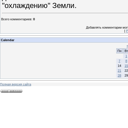
"охлаждению" Земли.
Всего комментариев
:
0
Добавлять комментарии могу
[
Р
Calendar
Пн
Вт
1
7
8
14
15
21
22
28
29
Полная версия сайта