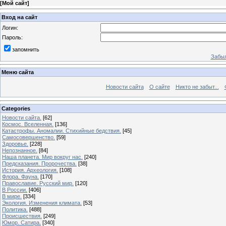
[
Мой сайт
]
Вход на сайт
Логин:
Пароль:
запомнить
Забыл
Меню сайта
Новости сайта
О сайте
Никто не забыт...
Categories
Новости сайта.
[62]
Космос. Вселенная.
[136]
Катастрофы. Аномалии. Стихийные бедствия.
[45]
Самосовершенство.
[59]
Здоровье.
[228]
Непознанное.
[84]
Наша планета. Мир вокруг нас.
[240]
Предсказания. Пророчества.
[38]
История. Археология.
[108]
Флора. Фауна.
[170]
Православие. Русский мир.
[120]
В России.
[406]
В мире.
[334]
Экология. Изменения климата.
[53]
Политика.
[488]
Происшествия.
[249]
Юмор. Сатира.
[340]