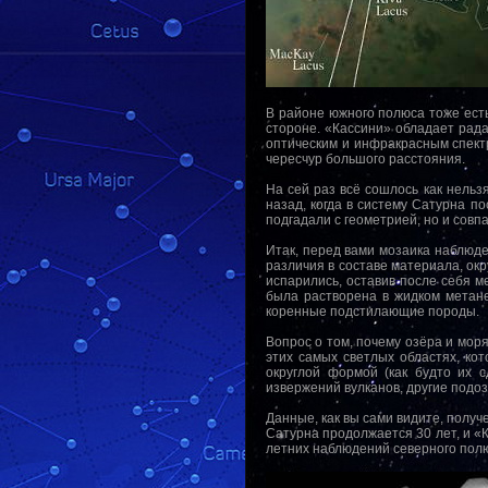
В районе южного полюса тоже есть
стороне. «Кассини» обладает рада
оптическим и инфракрасным спектр
чересчур большого расстояния.
На сей раз всё сошлось как нель
назад, когда в систему Сатурна п
подгадали с геометрией, но и сов
Итак, перед вами мозаика наблюде
различия в составе материала, ок
испарились, оставив после себя ме
была растворена в жидком метан
коренные подстилающие породы.
Вопрос о том, почему озёра и мор
этих самых светлых областях, кот
округлой формой (как будто их 
извержений вулканов, другие подо
Данные, как вы сами видите, получ
Сатурна продолжается 30 лет, и «
летних наблюдений северного полю