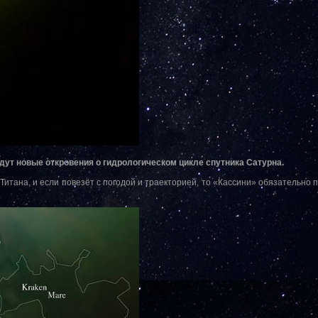
дут новые откровения о гидрологическом цикле спутника Сатурна.
Титана, и если повезёт с погодой и траекторией, то «Кассини» обязательно 