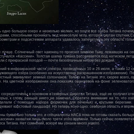
 одно большое озеро и несколько мелких, но почти все озёра Титана поче
рами, способными проникать под невесёлую мглу, которой окутан спутник С
ометрам и подсистемам аппарата удавалось запечатлеть эту область только
зя лучше. Солнечный свет наконец-то пронзил зимнюю тьму, лежавшую на се
остучался «Кассини». Толстая шапка тумана рассеивается под натиском лета
пали с прекрасной погодой — почти безоблачным небом без дождей.
ний в инфракрасной части спектра, проведённых 10 и 26 июля, а также 12 
ружающего озёра (особенно на искусственно раскрашенном изображении). По
стный эквивалент земных солончаков. Только на Титане это, скорее всего, о
е. На цветном изображении она показана оранжевой на фоне зеленоватог
я сосредоточены в основном в северных широтах Титана, ещё не получил отве
орых, к слову, раньше никто не замечал. Обратите внимание на то, что о
сделали с помощью набора формочек для печенья) и крутыми берегами. О
зревают карстовый ландшафт. Но теперь ясно одно: северная область и впрям
ены буквально только что, и специалисты НАСА пока не готовы сказать боль
Кассини» захватил лишь около трети этого времени. Только сейчас появляетс
са Титана. Нет сомнений, вскоре мы узнаем много нового.