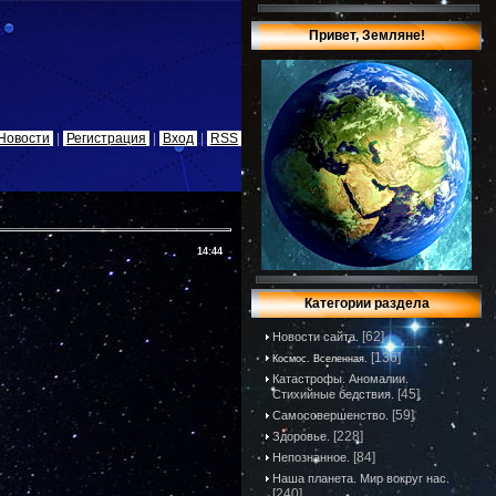
Привет, Земляне!
Новости
|
Регистрация
|
Вход
|
RSS
14:44
Категории раздела
[62]
Новости сайта.
[136]
Космос. Вселенная.
Катастрофы. Аномалии.
[45]
Стихийные бедствия.
[59]
Самосовершенство.
[228]
Здоровье.
[84]
Непознанное.
Наша планета. Мир вокруг нас.
[240]