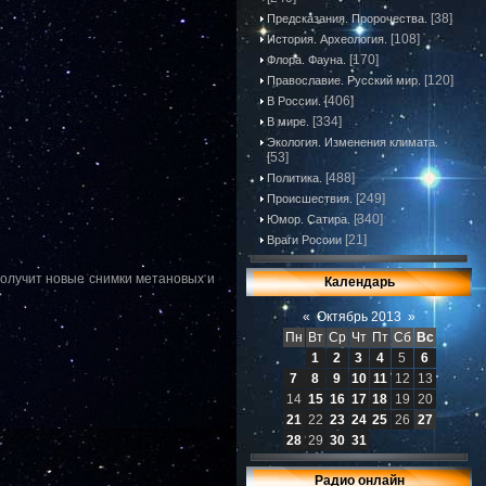
[38]
Предсказания. Пророчества.
[108]
История. Археология.
[170]
Флора. Фауна.
[120]
Православие. Русский мир.
[406]
В России.
[334]
В мире.
Экология. Изменения климата.
[53]
[488]
Политика.
[249]
Происшествия.
[340]
Юмор. Сатира.
[21]
Враги России
получит новые снимки метановых и
Календарь
«
Октябрь 2013
»
Пн
Вт
Ср
Чт
Пт
Сб
Вс
1
2
3
4
5
6
7
8
9
10
11
12
13
14
15
16
17
18
19
20
21
22
23
24
25
26
27
28
29
30
31
Радио онлайн