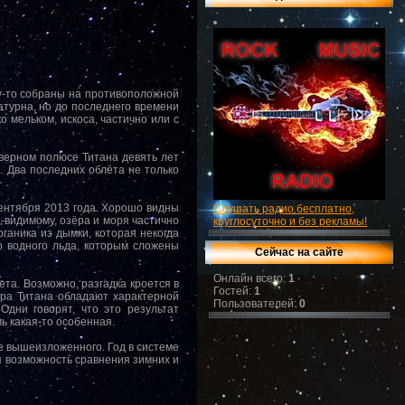
му-то собраны на противоположной
атурна, но до последнего времени
 мельком, искоса, частично или с
верном полюсе Титана девять лет
. Два последних облёта не только
сентября 2013 года. Хорошо видны
Слушать радио бесплатно,
-видимому, озёра и моря частично
круглосуточно и без рекламы!
рганика из дымки, которая некогда
о водного льда, которым сложены
Сейчас на сайте
Онлайн всего:
1
та. Возможно, разгадка кроется в
Гостей:
1
зёра Титана обладают характерной
Пользователей:
0
дни говорят, что это результат
ь какая-то особенная.
ше вышеизложенного. Год в системе
я возможность сравнения зимних и