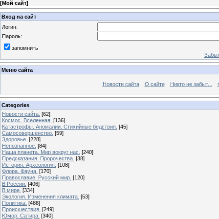
[
Мой сайт
]
Вход на сайт
Логин:
Пароль:
запомнить
Забыл
Меню сайта
Новости сайта
О сайте
Никто не забыт...
Categories
Новости сайта.
[62]
Космос. Вселенная.
[136]
Катастрофы. Аномалии. Стихийные бедствия.
[45]
Самосовершенство.
[59]
Здоровье.
[228]
Непознанное.
[84]
Наша планета. Мир вокруг нас.
[240]
Предсказания. Пророчества.
[38]
История. Археология.
[108]
Флора. Фауна.
[170]
Православие. Русский мир.
[120]
В России.
[406]
В мире.
[334]
Экология. Изменения климата.
[53]
Политика.
[488]
Происшествия.
[249]
Юмор. Сатира.
[340]