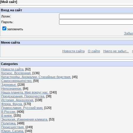
[
Мой сайт
]
Вход на сайт
Логин:
Пароль:
запомнить
Забыл
Меню сайта
Новости сайта
О сайте
Никто не забыт...
Categories
Новости сайта.
[62]
Космос. Вселенная.
[136]
Катастрофы. Аномалии. Стихийные бедствия.
[45]
Самосовершенство.
[59]
Здоровье.
[228]
Непознанное.
[84]
Наша планета. Мир вокруг нас.
[240]
Предсказания. Пророчества.
[38]
История. Археология.
[108]
Флора. Фауна.
[170]
Православие. Русский мир.
[120]
В России.
[406]
В мире.
[335]
Экология. Изменения климата.
[53]
Политика.
[488]
Происшествия.
[249]
Юмор. Сатира.
[340]