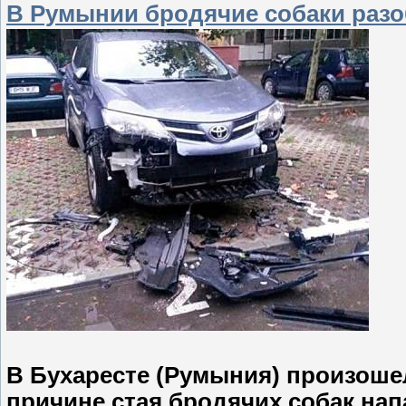
В Румынии бродячие собаки раз
В Бухаресте (Румыния) произоше
причине стая бродячих собак нап