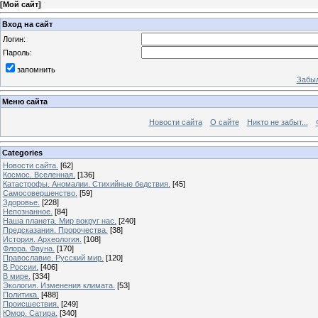
[
Мой сайт
]
Вход на сайт
Логин:
Пароль:
запомнить
Забыл
Меню сайта
Новости сайта
О сайте
Никто не забыт...
Categories
Новости сайта.
[62]
Космос. Вселенная.
[136]
Катастрофы. Аномалии. Стихийные бедствия.
[45]
Самосовершенство.
[59]
Здоровье.
[228]
Непознанное.
[84]
Наша планета. Мир вокруг нас.
[240]
Предсказания. Пророчества.
[38]
История. Археология.
[108]
Флора. Фауна.
[170]
Православие. Русский мир.
[120]
В России.
[406]
В мире.
[334]
Экология. Изменения климата.
[53]
Политика.
[488]
Происшествия.
[249]
Юмор. Сатира.
[340]