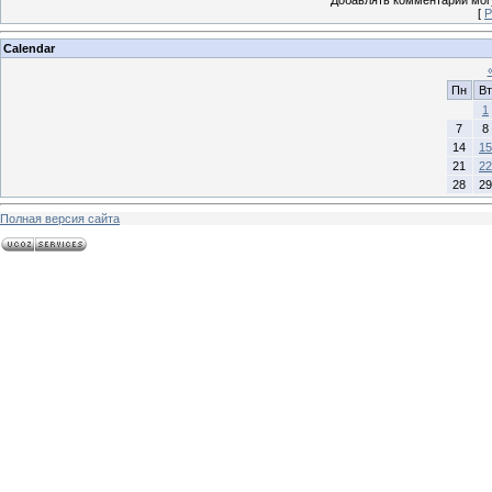
Добавлять комментарии могу
[
Р
Calendar
Пн
Вт
1
7
8
14
15
21
22
28
29
Полная версия сайта