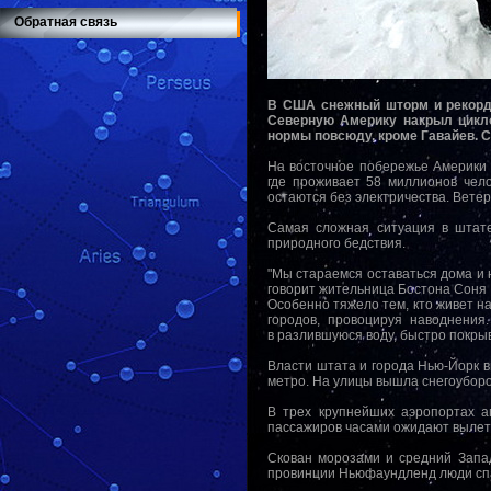
Обратная связь
В США снежный шторм и рекордн
Северную Америку накрыл цикло
нормы повсюду, кроме Гавайев. 
На восточное побережье Америки
где проживает 58 миллионов чело
остаются без электричества. Ветер
Самая сложная ситуация в штате
природного бедствия.
"Мы стараемся оставаться дома и н
говорит жительница Бостона Соня
Особенно тяжело тем, кто живет н
городов, провоцируя наводнения
в разлившуюся воду, быстро покры
Власти штата и города Нью-Йорк 
метро. На улицы вышла снегоубороч
В трех крупнейших аэропортах а
пассажиров часами ожидают вылет
Скован морозами и средний Запад
провинции Ньюфаундленд люди спас