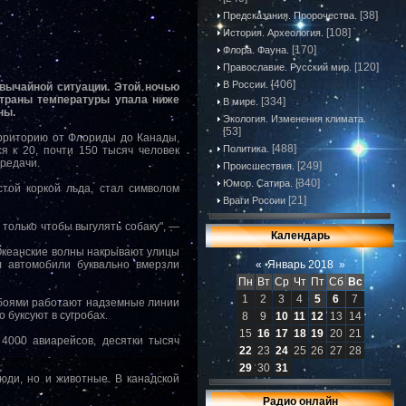
[38]
Предсказания. Пророчества.
[108]
История. Археология.
[170]
Флора. Фауна.
[120]
Православие. Русский мир.
[406]
В России.
вычайной ситуации. Этой ночью
страны температуры упала ниже
[334]
В мире.
ны.
Экология. Изменения климата.
[53]
ерриторию от Флориды до Канады,
[488]
Политика.
я к 20, почти 150 тысяч человек
ередачи.
[249]
Происшествия.
[340]
Юмор. Сатира.
той коркой льда, стал символом
[21]
Враги России
 только чтобы выгулять собаку", —
Календарь
 Океанские волны накрывают улицы
л автомобили буквально вмерзли
«
Январь 2018
»
Пн
Вт
Ср
Чт
Пт
Сб
Вс
1
2
3
4
5
6
7
ебоями работают надземные линии
 буксуют в сугробах.
8
9
10
11
12
13
14
15
16
17
18
19
20
21
4000 авиарейсов, десятки тысяч
22
23
24
25
26
27
28
29
30
31
юди, но и животные. В канадской
Радио онлайн