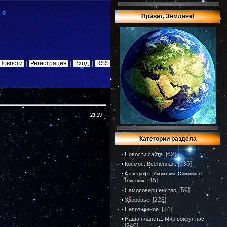
Привет, Земляне!
Новости
|
Регистрация
|
Вход
|
RSS
23:19
Категории раздела
[62]
Новости сайта.
[136]
Космос. Вселенная.
Катастрофы. Аномалии. Стихийные
[45]
бедствия.
[59]
Самосовершенство.
[228]
Здоровье.
[84]
Непознанное.
Наша планета. Мир вокруг нас.
[240]