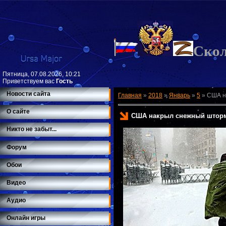
Ско
Пятница, 07.08.2026, 10:21
Приветствуем вас
Гость
Новости сайта
Главная
»
2018
»
Январь
»
5
»
США н
О сайте
США накрыл снежный шторм
Никто не забыт...
Форум
Обои
Видео
Аудио
Онлайн игры