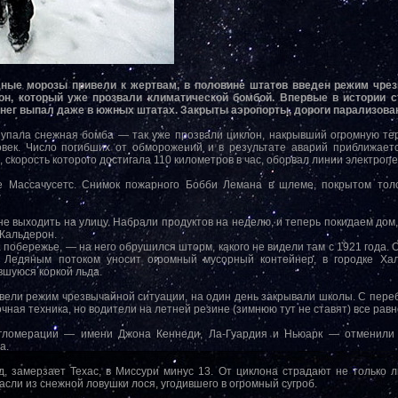
ые морозы привели к жертвам, в половине штатов введен режим чрез
н, который уже прозвали климатической бомбой. Впервые в истории 
Снег выпал даже в южных штатах. Закрыты аэропорты, дороги парализова
 упала снежная бомба — так уже прозвали циклон, накрывший огромную т
век. Число погибших от обморожений и в результате аварий приближаетс
, скорость которого достигала 110 километров в час, оборвал линии электроп
 Массачусетс. Снимок пожарного Бобби Лемана в шлеме, покрытом толс
е выходить на улицу. Набрали продуктов на неделю, и теперь покидаем дом,
 Кальдерон.
а побережье, — на него обрушился шторм, какого не видели там с 1921 года.
. Ледяным потоком уносит огромный мусорный контейнер, в городке Ха
вшуюся коркой льда.
ввели режим чрезвычайной ситуации, на один день закрывали школы. С пер
ная техника, но водители на летней резине (зимнюю тут не ставят) все равно
гломерации — имени Джона Кеннеди, Ла-Гуардия и Ньюарк — отменили 
а.
, замерзает Техас, в Миссури минус 13. От циклона страдают не только л
ли из снежной ловушки лося, угодившего в огромный сугроб.