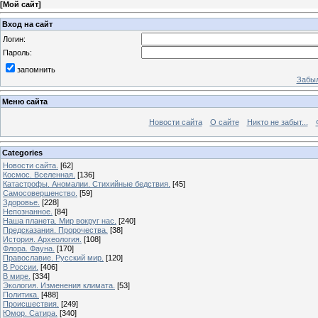
[
Мой сайт
]
Вход на сайт
Логин:
Пароль:
запомнить
Забыл
Меню сайта
Новости сайта
О сайте
Никто не забыт...
Categories
Новости сайта.
[62]
Космос. Вселенная.
[136]
Катастрофы. Аномалии. Стихийные бедствия.
[45]
Самосовершенство.
[59]
Здоровье.
[228]
Непознанное.
[84]
Наша планета. Мир вокруг нас.
[240]
Предсказания. Пророчества.
[38]
История. Археология.
[108]
Флора. Фауна.
[170]
Православие. Русский мир.
[120]
В России.
[406]
В мире.
[334]
Экология. Изменения климата.
[53]
Политика.
[488]
Происшествия.
[249]
Юмор. Сатира.
[340]