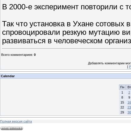
В 2000-е эксперимент ­повторили с т
Так что установка в Ухане сотовых 
спровоцировали резкую мутацию вир
развиваться в человеческом органи
Всего комментариев
:
0
Добавлять комментарии могу
[
Р
Calendar
Пн
Вт
1
2
8
9
15
16
22
23
29
30
Полная версия сайта