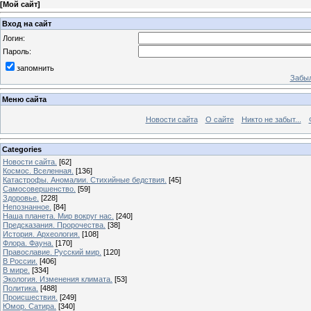
[
Мой сайт
]
Вход на сайт
Логин:
Пароль:
запомнить
Забыл
Меню сайта
Новости сайта
О сайте
Никто не забыт...
Categories
Новости сайта.
[62]
Космос. Вселенная.
[136]
Катастрофы. Аномалии. Стихийные бедствия.
[45]
Самосовершенство.
[59]
Здоровье.
[228]
Непознанное.
[84]
Наша планета. Мир вокруг нас.
[240]
Предсказания. Пророчества.
[38]
История. Археология.
[108]
Флора. Фауна.
[170]
Православие. Русский мир.
[120]
В России.
[406]
В мире.
[334]
Экология. Изменения климата.
[53]
Политика.
[488]
Происшествия.
[249]
Юмор. Сатира.
[340]