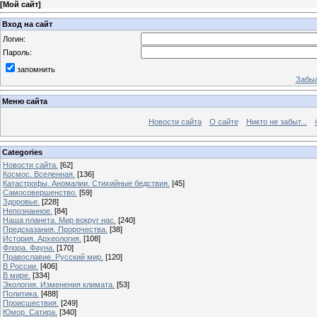
[
Мой сайт
]
Вход на сайт
Логин:
Пароль:
запомнить
Забыл
Меню сайта
Новости сайта
О сайте
Никто не забыт...
Categories
Новости сайта.
[62]
Космос. Вселенная.
[136]
Катастрофы. Аномалии. Стихийные бедствия.
[45]
Самосовершенство.
[59]
Здоровье.
[228]
Непознанное.
[84]
Наша планета. Мир вокруг нас.
[240]
Предсказания. Пророчества.
[38]
История. Археология.
[108]
Флора. Фауна.
[170]
Православие. Русский мир.
[120]
В России.
[406]
В мире.
[334]
Экология. Изменения климата.
[53]
Политика.
[488]
Происшествия.
[249]
Юмор. Сатира.
[340]