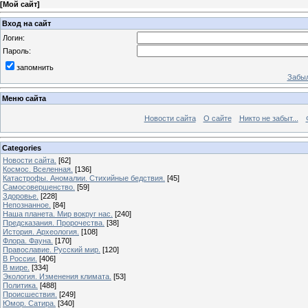
[
Мой сайт
]
Вход на сайт
Логин:
Пароль:
запомнить
Забыл
Меню сайта
Новости сайта
О сайте
Никто не забыт...
Categories
Новости сайта.
[62]
Космос. Вселенная.
[136]
Катастрофы. Аномалии. Стихийные бедствия.
[45]
Самосовершенство.
[59]
Здоровье.
[228]
Непознанное.
[84]
Наша планета. Мир вокруг нас.
[240]
Предсказания. Пророчества.
[38]
История. Археология.
[108]
Флора. Фауна.
[170]
Православие. Русский мир.
[120]
В России.
[406]
В мире.
[334]
Экология. Изменения климата.
[53]
Политика.
[488]
Происшествия.
[249]
Юмор. Сатира.
[340]