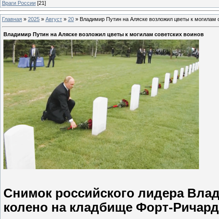
Враги России
[21]
Главная
»
2025
»
Август
»
20
»
Владимир Путин на Аляске возложил цветы к могилам 
Владимир Путин на Аляске возложил цветы к могилам советских воинов
Снимок российского лидера Влади
колено на кладбище Форт-Ричардс