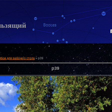
льзящий
Обои для рабочего стола
»
p39
p39