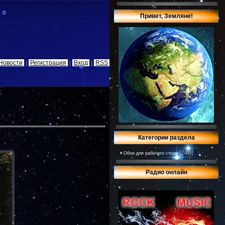
Привет, Земляне!
Новости
|
Регистрация
|
Вход
|
RSS
Категории раздела
[246]
Обои для рабочего стола
Радио онлайн