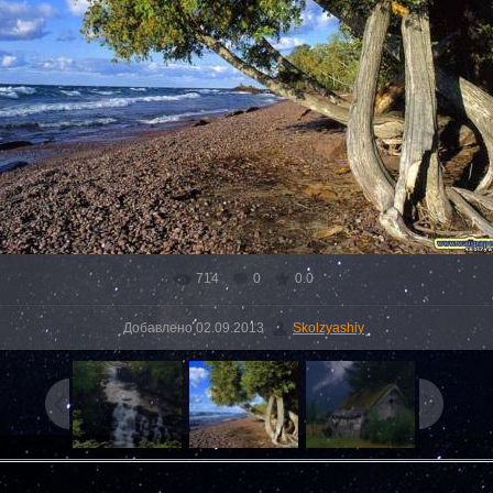
714
0
0.0
Добавлено
02.09.2013
Skolzyashiy