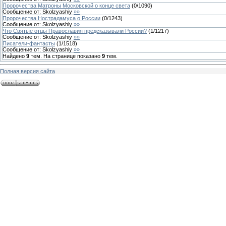
Пророчества Матроны Московской о конце света
(
0
/
1090
)
Сообщение от:
Skolzyashiy
»»
Пророчества Нострадамуса о России
(
0
/
1243
)
Сообщение от:
Skolzyashiy
»»
Что Святые отцы Православия предсказывали России?
(
1
/
1217
)
Сообщение от:
Skolzyashiy
»»
Писатели-фантасты
(
1
/
1518
)
Сообщение от:
Skolzyashiy
»»
Найдено
9
тем. На странице показано
9
тем.
Полная версия сайта