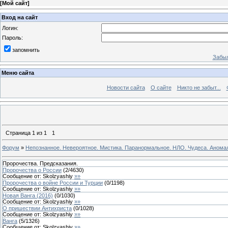
[
Мой сайт
]
Вход на сайт
Логин:
Пароль:
запомнить
Забыл
Меню сайта
Новости сайта
О сайте
Никто не забыт...
Страница
1
из
1
1
Форум
»
Непознанное. Невероятное. Мистика. Паранормальное. НЛО. Чудеса. Анома
Пророчества. Предсказания.
Пророчества о России
(
2
/
4630
)
Сообщение от:
Skolzyashiy
»»
Пророчества о войне России и Турции
(
0
/
1198
)
Сообщение от:
Skolzyashiy
»»
Новая Ванга (2016)
(
0
/
1030
)
Сообщение от:
Skolzyashiy
»»
О пришествии Антихриста
(
0
/
1028
)
Сообщение от:
Skolzyashiy
»»
Ванга
(
5
/
1326
)
Сообщение от:
Skolzyashiy
»»