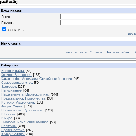
[
Мой сайт
]
Вход на сайт
Логин:
Пароль:
запомнить
Забыл
Меню сайта
Новости сайта
О сайте
Никто не забыт...
Categories
Новости сайта.
[62]
Космос. Вселенная.
[136]
Катастрофы. Аномалии. Стихийные бедствия.
[45]
Самосовершенство.
[59]
Здоровье.
[228]
Непознанное.
[84]
Наша планета. Мир вокруг нас.
[240]
Предсказания. Пророчества.
[38]
История. Археология.
[108]
Флора. Фауна.
[170]
Православие. Русский мир.
[120]
В России.
[406]
В мире.
[334]
Экология. Изменения климата.
[53]
Политика.
[488]
Происшествия.
[249]
Юмор. Сатира.
[340]