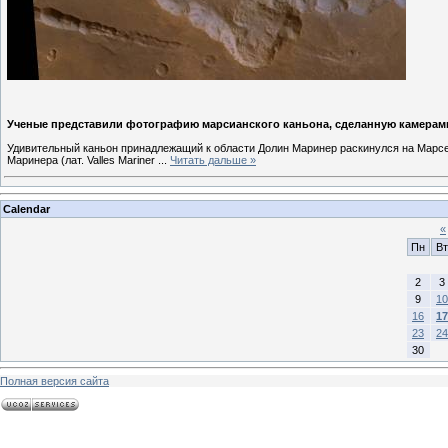
Ученые представили фотографию марсианского каньона, сделанную камерами
Удивительный каньон принадлежащий к области Долин Маринер раскинулся на Марсе
Маринера (лат. Valles Mariner
...
Читать дальше »
Calendar
«
Пн
Вт
2
3
9
10
16
17
23
24
30
Полная версия сайта