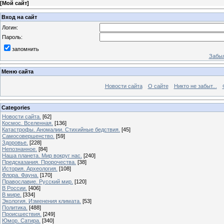
[
Мой сайт
]
Вход на сайт
Логин:
Пароль:
запомнить
Забыл
Меню сайта
Новости сайта
О сайте
Никто не забыт...
Categories
Новости сайта.
[62]
Космос. Вселенная.
[136]
Катастрофы. Аномалии. Стихийные бедствия.
[45]
Самосовершенство.
[59]
Здоровье.
[228]
Непознанное.
[84]
Наша планета. Мир вокруг нас.
[240]
Предсказания. Пророчества.
[38]
История. Археология.
[108]
Флора. Фауна.
[170]
Православие. Русский мир.
[120]
В России.
[406]
В мире.
[334]
Экология. Изменения климата.
[53]
Политика.
[488]
Происшествия.
[249]
Юмор. Сатира.
[340]