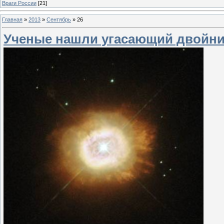
Враги России
[21]
Главная
»
2013
»
Сентябрь
»
26
Ученые нашли угасающий двойни