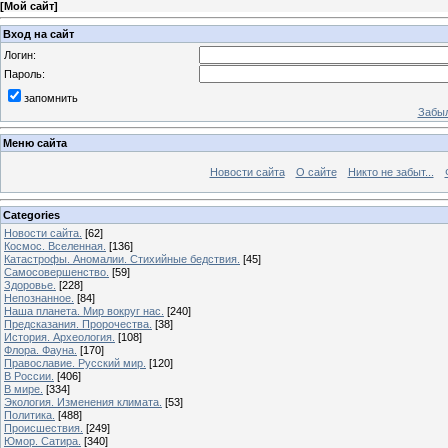
[
Мой сайт
]
Вход на сайт
Логин:
Пароль:
запомнить
Забыл
Меню сайта
Новости сайта
О сайте
Никто не забыт...
Categories
Новости сайта.
[62]
Космос. Вселенная.
[136]
Катастрофы. Аномалии. Стихийные бедствия.
[45]
Самосовершенство.
[59]
Здоровье.
[228]
Непознанное.
[84]
Наша планета. Мир вокруг нас.
[240]
Предсказания. Пророчества.
[38]
История. Археология.
[108]
Флора. Фауна.
[170]
Православие. Русский мир.
[120]
В России.
[406]
В мире.
[334]
Экология. Изменения климата.
[53]
Политика.
[488]
Происшествия.
[249]
Юмор. Сатира.
[340]