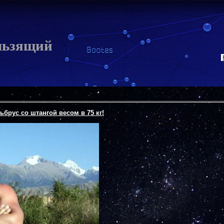
льзящий
брус со штангой весом в 75 кг!