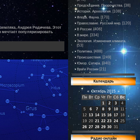
[38]
Предсказания. Пророчества.
[108]
История. Археология.
[170]
Флора. Фауна.
[120]
Православие. Русский мир.
 земляка, Андрея Родичева. Этот
[406]
В России.
о мечтает популяризировать
[334]
В мире.
Экология. Изменения климата.
[53]
[488]
Политика.
[249]
Происшествия.
[340]
Юмор. Сатира.
[21]
Враги России
Календарь
«
Октябрь 2015
»
Пн
Вт
Ср
Чт
Пт
Сб
Вс
1
2
3
4
5
6
7
8
9
10
11
12
13
14
15
16
17
18
19
20
21
22
23
24
25
26
27
28
29
30
31
Радио онлайн