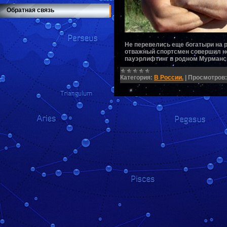
Обратная связь
Не перевелись еще богатыри на р
отважный спортсмен совершил нев
пауэрлифтинг в родном Мурманск
Категория:
В России.
|
Просмотров: