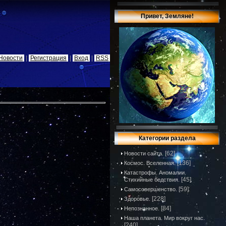
Привет, Земляне!
Новости
|
Регистрация
|
Вход
|
RSS
Категории раздела
[62]
Новости сайта.
[136]
Космос. Вселенная.
Катастрофы. Аномалии.
[45]
Стихийные бедствия.
[59]
Самосовершенство.
[228]
Здоровье.
[84]
Непознанное.
Наша планета. Мир вокруг нас.
[240]