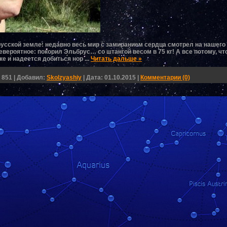
усской земле: недавно весь мир с замиранием сердца смотрел на нашего
ероятное: покорил Эльбрус… со штангой весом в 75 кг! А все потому, чт
е и надеется добиться нор
...
Читать дальше »
851
|
Добавил:
Skolzyashiy
|
Дата:
01.10.2015
|
Комментарии (0)