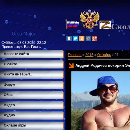
Ско
Суббота, 08.08.2026, 22:12
Приветствую Вас
Гость
Новости сайта
Главная
»
2015
»
Октябрь
»
01
О сайте
Андрей Родичев покорил Эль
Никто не забыт...
Форум
Обои
Видео
Аудио
Онлайн игры