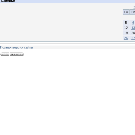
Calendar
Пн
Вт
5
6
12
13
19
20
26
27
Полная версия сайта