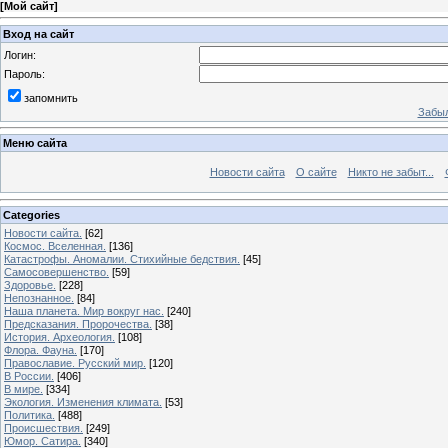
[
Мой сайт
]
Вход на сайт
Логин:
Пароль:
запомнить
Забыл
Меню сайта
Новости сайта
О сайте
Никто не забыт...
Categories
Новости сайта.
[62]
Космос. Вселенная.
[136]
Катастрофы. Аномалии. Стихийные бедствия.
[45]
Самосовершенство.
[59]
Здоровье.
[228]
Непознанное.
[84]
Наша планета. Мир вокруг нас.
[240]
Предсказания. Пророчества.
[38]
История. Археология.
[108]
Флора. Фауна.
[170]
Православие. Русский мир.
[120]
В России.
[406]
В мире.
[334]
Экология. Изменения климата.
[53]
Политика.
[488]
Происшествия.
[249]
Юмор. Сатира.
[340]