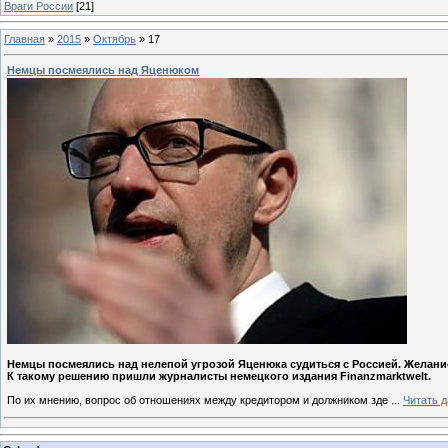
Враги России
[21]
Главная
»
2015
»
Октябрь
»
17
Немцы посмеялись над Яценюком
Немцы посмеялись над нелепой угрозой Яценюка судиться с Россией. Желание
К такому решению пришли журналисты немецкого издания Finanzmarktwelt.
По их мнению, вопрос об отношениях между кредитором и должником зде
...
Читать 