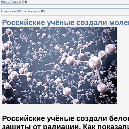
Враги России
[21]
Главная
»
2020
»
Ноябрь
»
05
Российские учёные создали моле
Российские учёные создали бел
защиты от радиации. Как показал