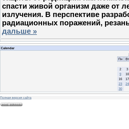
спасти живой организм даже от 
излучения. В перспективе разраб
радиационных поражений, резаны
дальше »
Calendar
Пн
Вт
2
3
9
10
16
17
23
24
30
Полная версия сайта