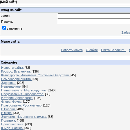
[
Мой сайт
]
Вход на сайт
Логин:
Пароль:
запомнить
Забыл
Меню сайта
Новости сайта
О сайте
Никто не забыт...
Categories
Новости сайта.
[62]
Космос. Вселенная.
[136]
Катастрофы. Аномалии. Стихийные бедствия.
[45]
Самосовершенство.
[59]
Здоровье.
[228]
Непознанное.
[84]
Наша планета. Мир вокруг нас.
[240]
Предсказания. Пророчества.
[38]
История. Археология.
[108]
Флора. Фауна.
[170]
Православие. Русский мир.
[120]
В России.
[406]
В мире.
[334]
Экология. Изменения климата.
[53]
Политика.
[488]
Происшествия.
[249]
Юмор. Сатира.
[340]