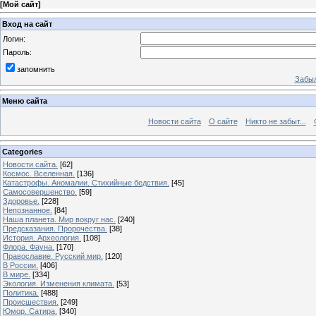
[
Мой сайт
]
Вход на сайт
Логин:
Пароль:
запомнить
Забыл
Меню сайта
Новости сайта
О сайте
Никто не забыт...
Categories
Новости сайта.
[62]
Космос. Вселенная.
[136]
Катастрофы. Аномалии. Стихийные бедствия.
[45]
Самосовершенство.
[59]
Здоровье.
[228]
Непознанное.
[84]
Наша планета. Мир вокруг нас.
[240]
Предсказания. Пророчества.
[38]
История. Археология.
[108]
Флора. Фауна.
[170]
Православие. Русский мир.
[120]
В России.
[406]
В мире.
[334]
Экология. Изменения климата.
[53]
Политика.
[488]
Происшествия.
[249]
Юмор. Сатира.
[340]