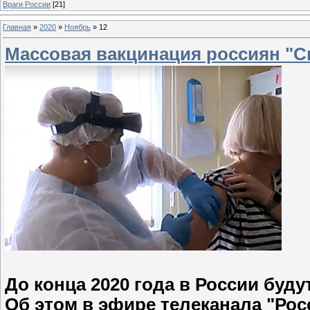
Враги России
[21]
Главная
»
2020
»
Ноябрь
»
12
Массовая вакцинация россиян "Сп
До конца 2020 года в России буд
Об этом в эфире телеканала "Рос