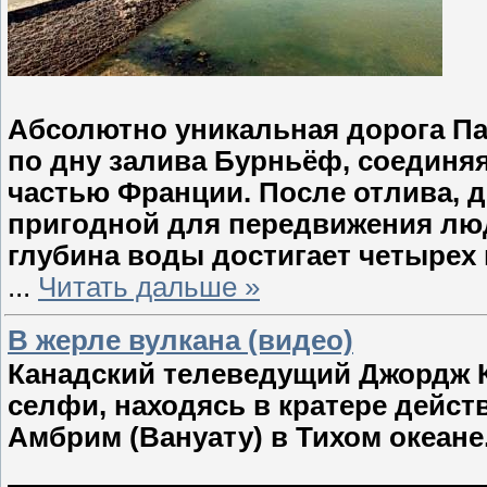
Абсолютно уникальная дорога Пас
по дну залива Бурньёф, соединя
частью Франции. После отлива, дв
пригодной для передвижения люд
глубина воды достигает четырех 
...
Читать дальше »
В жерле вулкана (видео)
Канадский телеведущий Джордж К
селфи, находясь в кратере дейст
Амбрим (Вануату) в Тихом океане