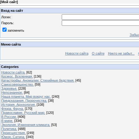
[
Мой сайт
]
Вход на сайт
Логин:
Пароль:
запомнить
Забыл
Меню сайта
Новости сайта
О сайте
Никто не забыт...
Categories
Новости сайта.
[62]
Космос. Вселенная.
[136]
Катастрофы. Аномалии. Стихийные бедствия.
[45]
Самосовершенство.
[59]
Здоровье.
[228]
Непознанное.
[84]
Наша планета. Мир вокруг нас.
[240]
Предсказания. Пророчества.
[38]
История. Археология.
[108]
Флора. Фауна.
[170]
Православие. Русский мир.
[120]
В России.
[406]
В мире.
[334]
Экология. Изменения климата.
[53]
Политика.
[488]
Происшествия.
[249]
Юмор. Сатира.
[340]