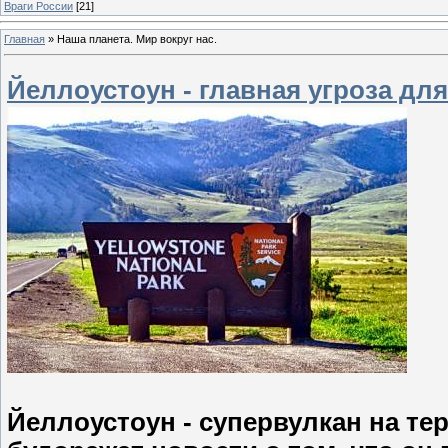
Враги России
[21]
Главная
»
Наша планета. Мир вокруг нас.
Йеллоустоун - главная угроза дл
Йеллоустоун - супервулкан на те