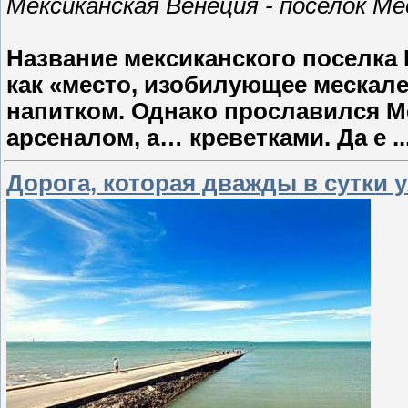
Мексиканская Венеция - поселок М
Название мексиканского поселка
как «место, изобилующее мескале
напитком. Однако прославился М
арсеналом, а… креветками. Да е
.
Дорога, которая дважды в сутки 