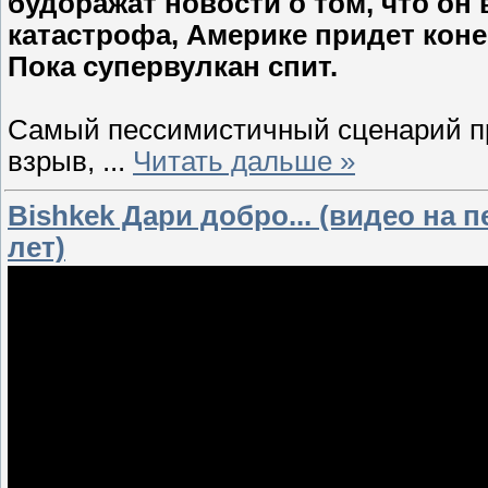
будоражат новости о том, что он 
катастрофа, Америке придет коне
Пока супервулкан спит.
Самый пессимистичный сценарий про
взрыв,
...
Читать дальше »
Bishkek Дари добро... (видео на 
лет)