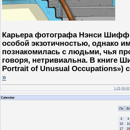
Карьера фотографа Нэнси Шифф (N
особой экзотичностью, однако им
познакомилась с людьми, чья пр
говоря, нетривиальна. В книге 
Portrait of Unusual Occupations»
»
1-25
26-50
Calendar
Пн
Вт
3
4
10
11
17
18