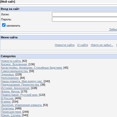
[
Мой сайт
]
Вход на сайт
Логин:
Пароль:
запомнить
Забыл
Меню сайта
Новости сайта
О сайте
Никто не забыт...
Categories
Новости сайта.
[62]
Космос. Вселенная.
[136]
Катастрофы. Аномалии. Стихийные бедствия.
[45]
Самосовершенство.
[59]
Здоровье.
[228]
Непознанное.
[84]
Наша планета. Мир вокруг нас.
[240]
Предсказания. Пророчества.
[38]
История. Археология.
[108]
Флора. Фауна.
[170]
Православие. Русский мир.
[120]
В России.
[406]
В мире.
[334]
Экология. Изменения климата.
[53]
Политика.
[488]
Происшествия.
[249]
Юмор. Сатира.
[340]