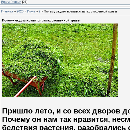
Враги России
[21]
Главная
»
2026
»
Июнь
»
9
»
Почему людям нравится запах скошенной травы
Почему людям нравится запах скошенной травы
Пришло лето, и со всех дворов д
Почему он нам так нравится, несм
бедствия растения, разобрались 