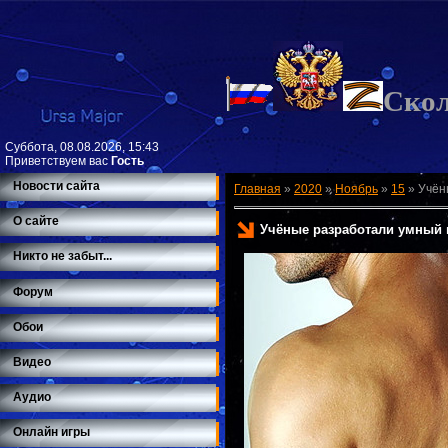
Ско
Суббота, 08.08.2026, 15:43
Приветствуем вас
Гость
Новости сайта
Главная
»
2020
»
Ноябрь
»
15
»
Учён
О сайте
Учёные разработали умный
Никто не забыт...
Форум
Обои
Видео
Аудио
Онлайн игры