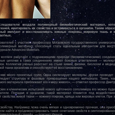
следователи создали полимерный биомиметический материал, кото
аней, имитировать их свойства и встраиваться в организм. Таким образ
ьный имплант и восстанавливать кожные покровы, жировую ткань и 
вотных.
вателей с участием профессора Московского государственного университ
олимерный материал, способный стать идеальным имплантом для восста
урнале Advanced Materials.
 коллеги работают с подражающими природе (биомиметическими) соедине
ые цепочки в таких соединениях имеют боковые ответвления — молекул
ок. Коллектив учёных работает на стыке химии, физики, биологии и меди
ой ткани организма и способствуют её восстановлению.
ве много проектных групп. Одна синтезирует молекулы, другая проводит
ледует структуру и фазовые превращения нашего материала. Такие, на
кого материала приближают его к миру живого», — отметил профессор Дмитр
ких и клинических испытаний нового щёточного сополимера его можно буде
атели. Попадая в организм, такой материал плавится под воздействи
свойства живой ткани — кожного покрова, хряща или жировых клеток. При 
свойства. Например, кожа очень мягкая и одновременно прочная, она приоб
гли найти и продемонстрировать такое сочетание свойств в синтезированно
дивидуальный случай», — пояснил Иванов.