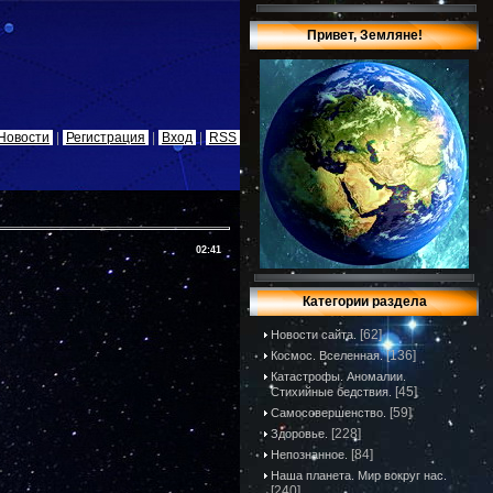
Привет, Земляне!
Новости
|
Регистрация
|
Вход
|
RSS
02:41
Категории раздела
[62]
Новости сайта.
[136]
Космос. Вселенная.
Катастрофы. Аномалии.
[45]
Стихийные бедствия.
[59]
Самосовершенство.
[228]
Здоровье.
[84]
Непознанное.
Наша планета. Мир вокруг нас.
[240]