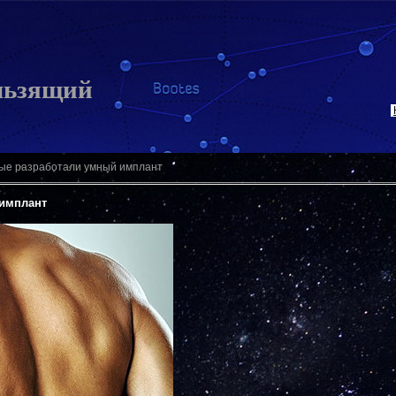
льзящий
ые разработали умный имплант
 имплант