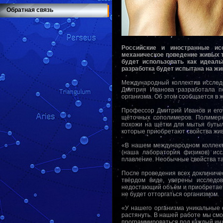
Обратная связь
Российские и иностранные ис
механическое поведение живых тк
будет использовать как идеал
разработка будет испытана на жи
Международный коллектив исследо
Дмитрия Иванова разработала п
организма. Об этом сообщается в ж
Профессор Дмитрий Иванов и его
щёточных сополимеров. Полимерн
похожи на щётки для мытья бутыл
которые приобретают свойства жив
«В нашем международном коллекти
(наша лаборатория физиков) исс
плавление. Необычные свойства та
После проведения всех доклиничес
твёрдом виде, уверены исследов
недостающий объём и приобретает 
не будет отторгаться организмом.
«У нашего организма уникальные 
растянуть. В нашей работе мы смо
программироваться под каждый ин