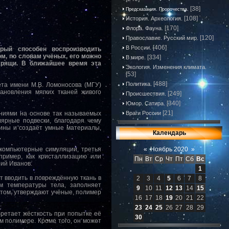
[38]
Предсказания. Пророчества.
[108]
История. Археология.
[170]
Флора. Фауна.
[120]
Православие. Русский мир.
[406]
В России.
рый способен воспроизводить
ом, по словам учёных, его можно
[334]
В мире.
хрящи. В ближайшее время эта
Экология. Изменения климата.
[53]
[488]
Политика.
ета имени М.В. Ломоносова (МГУ)
новления мягких тканей живого
[249]
Происшествия.
[340]
Юмор. Сатира.
[21]
ниями на основе так называемых
Враги России
ярные подвески, благодаря чему
цины и создаёт умные материалы,
Календарь
 компьютерные симуляции, третья
«
Ноябрь 2020
»
пример, как кристаллизацию или
Пн
Вт
Ср
Чт
Пт
Сб
Вс
ий Иванов.
1
т вводить в повреждённую ткань в
2
3
4
5
6
7
8
ем температуры тела, заполняет
9
10
11
12
13
14
15
этом, утверждают учёные, полимер
16
17
18
19
20
21
22
23
24
25
26
27
28
29
ретает жёсткость при попытке её
30
м полимере. Кроме того, он может