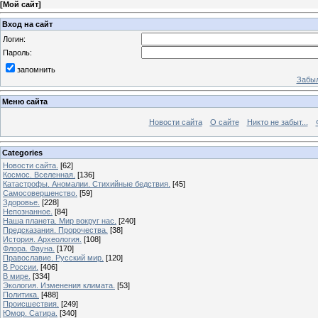
[
Мой сайт
]
Вход на сайт
Логин:
Пароль:
запомнить
Забыл
Меню сайта
Новости сайта
О сайте
Никто не забыт...
Categories
Новости сайта.
[62]
Космос. Вселенная.
[136]
Катастрофы. Аномалии. Стихийные бедствия.
[45]
Самосовершенство.
[59]
Здоровье.
[228]
Непознанное.
[84]
Наша планета. Мир вокруг нас.
[240]
Предсказания. Пророчества.
[38]
История. Археология.
[108]
Флора. Фауна.
[170]
Православие. Русский мир.
[120]
В России.
[406]
В мире.
[334]
Экология. Изменения климата.
[53]
Политика.
[488]
Происшествия.
[249]
Юмор. Сатира.
[340]