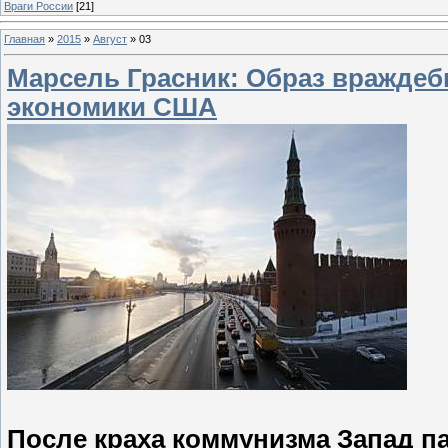
Враги России
[21]
Главная
»
2015
»
Август
»
03
Марсель Грасник: Образ враждеб
экономики США
После краха коммунизма Запад п