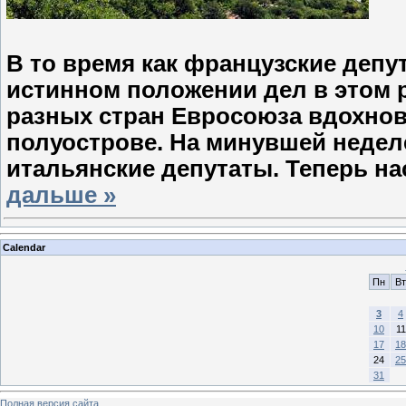
В то время как французские депу
истинном положении дел в этом р
разных стран Евросоюза вдохно
полуострове. На минувшей недел
итальянские депутаты. Теперь н
дальше »
Calendar
Пн
Вт
3
4
10
11
17
18
24
25
31
Полная версия сайта