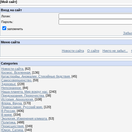
[
Мой сайт
]
Вход на сайт
Логин:
Пароль:
запомнить
Забыл
Меню сайта
Новости сайта
О сайте
Никто не забыт...
Categories
Новости сайта.
[62]
Космос. Вселенная.
[136]
Катастрофы. Аномалии. Стихийные бедствия.
[45]
Самосовершенство.
[59]
Здоровье.
[228]
Непознанное.
[84]
Наша планета. Мир вокруг нас.
[240]
Предсказания. Пророчества.
[38]
История. Археология.
[108]
Флора. Фауна.
[170]
Православие. Русский мир.
[120]
В России.
[406]
В мире.
[334]
Экология. Изменения климата.
[53]
Политика.
[488]
Происшествия.
[249]
Юмор. Сатира.
[340]