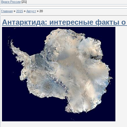
Враги России
[21]
Главная
»
2015
»
Август
»
20
Антарктида: интересные факты о