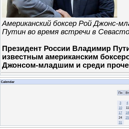
Американский боксер Рой Джонс-мл
Путин во время встречи в Севасто
Президент России Владимир Пути
известным американским боксер
Джонсом-младшим и среди проче
Calendar
Пн
Вт
3
4
10
11
17
18
24
25
31