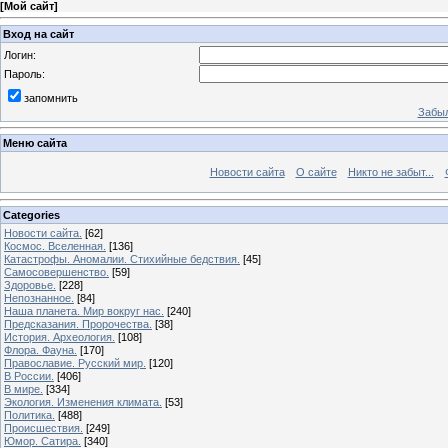
[
Мой сайт
]
Вход на сайт
Логин:
Пароль:
запомнить
Забыл
Меню сайта
Новости сайта
О сайте
Никто не забыт...
Categories
Новости сайта.
[62]
Космос. Вселенная.
[136]
Катастрофы. Аномалии. Стихийные бедствия.
[45]
Самосовершенство.
[59]
Здоровье.
[228]
Непознанное.
[84]
Наша планета. Мир вокруг нас.
[240]
Предсказания. Пророчества.
[38]
История. Археология.
[108]
Флора. Фауна.
[170]
Православие. Русский мир.
[120]
В России.
[406]
В мире.
[334]
Экология. Изменения климата.
[53]
Политика.
[488]
Происшествия.
[249]
Юмор. Сатира.
[340]