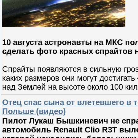
10 августа астронавты на МКС п
сделать фото красных спрайтов 
Спрайты появляются в сильную гроз
каких размеров они могут достигать
над Землей на высоте около 100 ки
Отец спас сына от влетевшего в 
Польше (видео)
Пилот Лукаш Бышкиневич не спра
автомобиль Renault Clio R3T выл