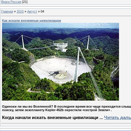
Враги России
[21]
Главная
»
2015
»
Август
»
04
Как искали внеземные цивилизации
Одиноки ли мы во Вселенной? В последнее время все чаще приходится слышат
поиску, затем экзопланету Kepler-452b окрестили «сестрой Земли» .
Когда начали искать внеземные цивилизаци
...
Читать даль