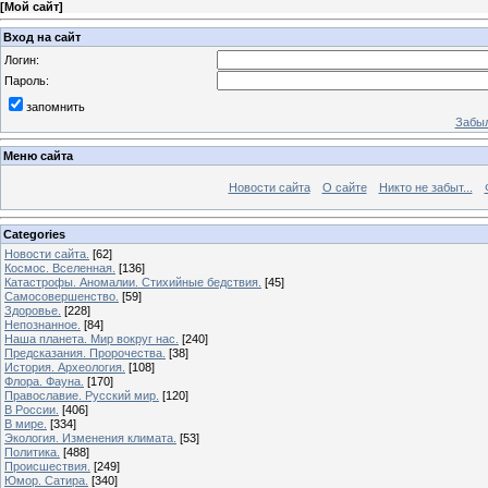
[
Мой сайт
]
Вход на сайт
Логин:
Пароль:
запомнить
Забыл
Меню сайта
Новости сайта
О сайте
Никто не забыт...
Categories
Новости сайта.
[62]
Космос. Вселенная.
[136]
Катастрофы. Аномалии. Стихийные бедствия.
[45]
Самосовершенство.
[59]
Здоровье.
[228]
Непознанное.
[84]
Наша планета. Мир вокруг нас.
[240]
Предсказания. Пророчества.
[38]
История. Археология.
[108]
Флора. Фауна.
[170]
Православие. Русский мир.
[120]
В России.
[406]
В мире.
[334]
Экология. Изменения климата.
[53]
Политика.
[488]
Происшествия.
[249]
Юмор. Сатира.
[340]