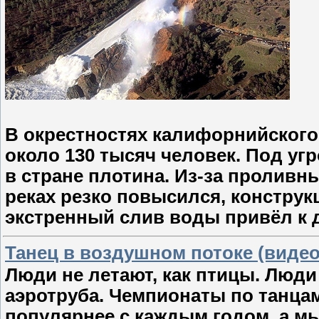
В окрестностях калифорнийског
около 130 тысяч человек. Под уг
в стране плотина. Из-за проливн
реках резко повысился, конструк
экстренный слив воды привёл к
Танец в воздушном потоке (видео
Люди не летают, как птицы. Люди
аэротруба. Чемпионаты по танцам
популярнее с каждым годом, а мы