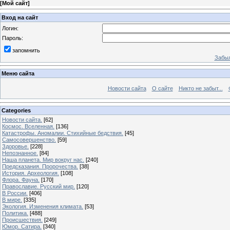
[
Мой сайт
]
Вход на сайт
Логин:
Пароль:
запомнить
Забыл
Меню сайта
Новости сайта
О сайте
Никто не забыт...
Categories
Новости сайта.
[62]
Космос. Вселенная.
[136]
Катастрофы. Аномалии. Стихийные бедствия.
[45]
Самосовершенство.
[59]
Здоровье.
[228]
Непознанное.
[84]
Наша планета. Мир вокруг нас.
[240]
Предсказания. Пророчества.
[38]
История. Археология.
[108]
Флора. Фауна.
[170]
Православие. Русский мир.
[120]
В России.
[406]
В мире.
[335]
Экология. Изменения климата.
[53]
Политика.
[488]
Происшествия.
[249]
Юмор. Сатира.
[340]