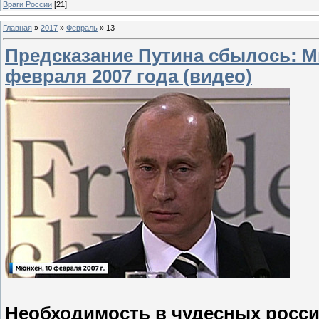
Враги России
[21]
Главная
»
2017
»
Февраль
»
13
Предсказание Путина сбылось: М
февраля 2007 года (видео)
Необходимость в чудесных росси