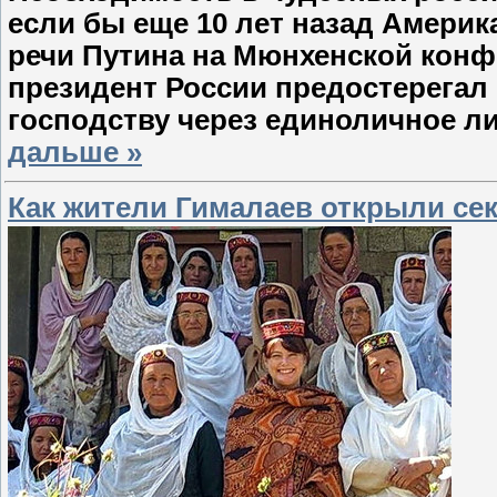
если бы еще 10 лет назад Америк
речи Путина на Мюнхенской конф
президент России предостерегал
господству через единоличное л
дальше »
Как жители Гималаев открыли се