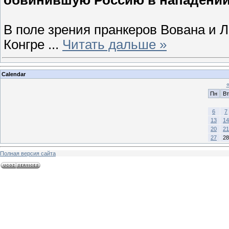
В поле зрения пранкеров Вована и 
Конгре
...
Читать дальше »
Calendar
Пн
Вт
6
7
13
14
20
21
27
28
Полная версия сайта