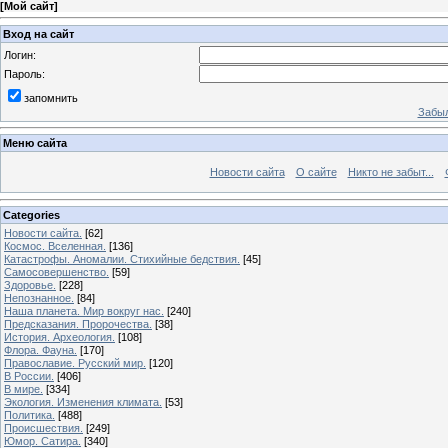
[
Мой сайт
]
Вход на сайт
Логин:
Пароль:
запомнить
Забыл
Меню сайта
Новости сайта
О сайте
Никто не забыт...
Categories
Новости сайта.
[62]
Космос. Вселенная.
[136]
Катастрофы. Аномалии. Стихийные бедствия.
[45]
Самосовершенство.
[59]
Здоровье.
[228]
Непознанное.
[84]
Наша планета. Мир вокруг нас.
[240]
Предсказания. Пророчества.
[38]
История. Археология.
[108]
Флора. Фауна.
[170]
Православие. Русский мир.
[120]
В России.
[406]
В мире.
[334]
Экология. Изменения климата.
[53]
Политика.
[488]
Происшествия.
[249]
Юмор. Сатира.
[340]