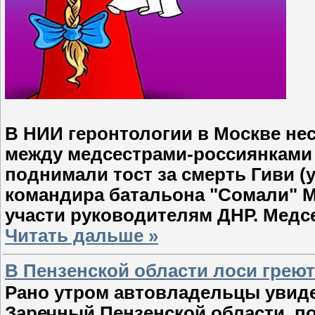
В НИИ геронтологии в Москве не
между медсестрами-россиянками 
поднимали тост за смерть Гиви (
командира батальона "Сомали" М
участи руководителям ДНР. Медс
Читать дальше »
В Пензенской области лоси греютс
Рано утром автовладельцы увиде
Заречный Пензенской области, по