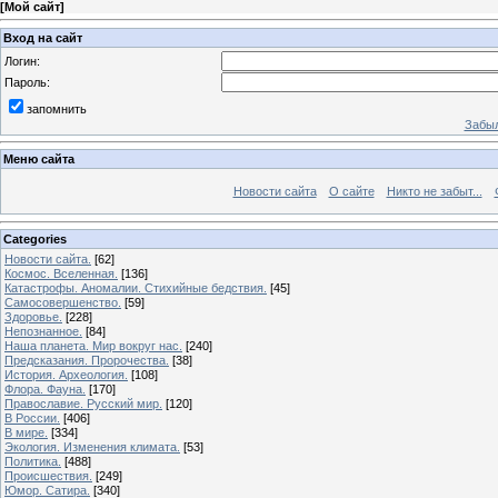
[
Мой сайт
]
Вход на сайт
Логин:
Пароль:
запомнить
Забыл
Меню сайта
Новости сайта
О сайте
Никто не забыт...
Categories
Новости сайта.
[62]
Космос. Вселенная.
[136]
Катастрофы. Аномалии. Стихийные бедствия.
[45]
Самосовершенство.
[59]
Здоровье.
[228]
Непознанное.
[84]
Наша планета. Мир вокруг нас.
[240]
Предсказания. Пророчества.
[38]
История. Археология.
[108]
Флора. Фауна.
[170]
Православие. Русский мир.
[120]
В России.
[406]
В мире.
[334]
Экология. Изменения климата.
[53]
Политика.
[488]
Происшествия.
[249]
Юмор. Сатира.
[340]