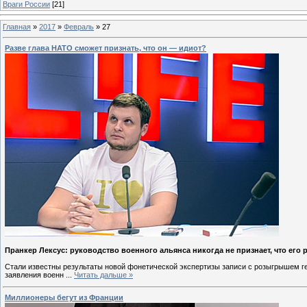
Враги России
[21]
Главная
»
2017
»
Февраль
»
27
Разве глава НАТО сможет признать, что он — идиот?
Пранкер Лексус: руководство военного альянса никогда не признает, что его
Стали известны результаты новой фонетической экспертизы записи с розыгрышем г
заявления военн
...
Читать дальше »
Миллионеры бегут из Франции