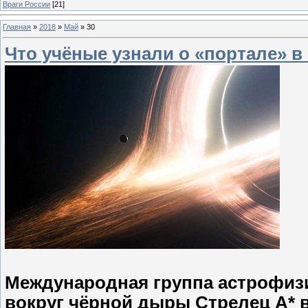
Враги России
[21]
Главная
»
2018
»
Май
»
30
Что учёные узнали о «портале» 
Международная группа астрофиз
вокруг чёрной дыры Стрелец А* в