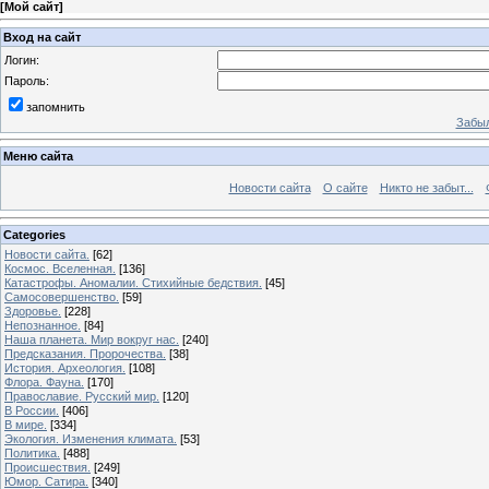
[
Мой сайт
]
Вход на сайт
Логин:
Пароль:
запомнить
Забыл
Меню сайта
Новости сайта
О сайте
Никто не забыт...
Categories
Новости сайта.
[62]
Космос. Вселенная.
[136]
Катастрофы. Аномалии. Стихийные бедствия.
[45]
Самосовершенство.
[59]
Здоровье.
[228]
Непознанное.
[84]
Наша планета. Мир вокруг нас.
[240]
Предсказания. Пророчества.
[38]
История. Археология.
[108]
Флора. Фауна.
[170]
Православие. Русский мир.
[120]
В России.
[406]
В мире.
[334]
Экология. Изменения климата.
[53]
Политика.
[488]
Происшествия.
[249]
Юмор. Сатира.
[340]