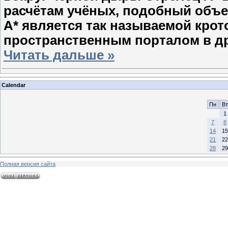
расчётам учёных, подобный объек
А* является так называемой кро
пространственным порталом в д
Читать дальше »
Calendar
Пн
Вт
1
7
8
14
15
21
22
28
29
Полная версия сайта