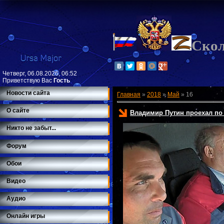
Ско
Четверг, 06.08.2026, 06:52
Приветствую Вас
Гость
Новости сайта
Главная
»
2018
»
Май
»
16
О сайте
Владимир Путин проехал по
Никто не забыт...
Форум
Обои
Видео
Аудио
Онлайн игры