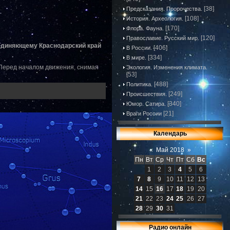
[38]
Предсказания. Пророчества.
[108]
История. Археология.
[170]
Флора. Фауна.
[120]
Православие. Русский мир.
оединяющему Краснодарский край
[406]
В России.
[334]
В мире.
 Перед началом движения, снимая
Экология. Изменения климата.
[53]
[488]
Политика.
[249]
Происшествия.
[340]
Юмор. Сатира.
[21]
Враги России
Календарь
«
Май 2018
»
Пн
Вт
Ср
Чт
Пт
Сб
Вс
1
2
3
4
5
6
7
8
9
10
11
12
13
14
15
16
17
18
19
20
21
22
23
24
25
26
27
28
29
30
31
Радио онлайн