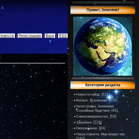
Привет, Земляне!
Новости
|
Регистрация
|
Вход
|
RSS
Категории раздела
[62]
Новости сайта.
[136]
Космос. Вселенная.
Катастрофы. Аномалии.
[45]
Стихийные бедствия.
[59]
Самосовершенство.
[228]
Здоровье.
[84]
Непознанное.
Наша планета. Мир вокруг нас.
[240]