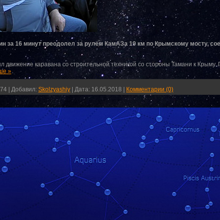
н за 16 минут преодолел за рулём КамАЗа 19 км по Крымскому мосту, с
ыл движение каравана со строительной техникой со стороны Тамани к Крыму.
ше »
74
|
Добавил:
Skolzyashiy
|
Дата:
16.05.2018
|
Комментарии (0)