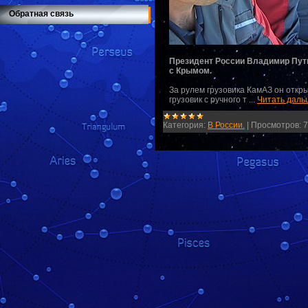
Обратная связь
Президент России Владимир Пути
с Крымом.
За рулем грузовика КамАЗ он откр
грузовик с ручного т
...
Читать даль
Категория:
В России.
|
Просмотров:
7