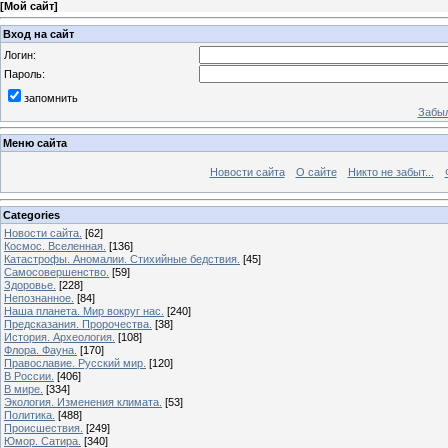
[
Мой сайт
]
Вход на сайт
Логин:
Пароль:
запомнить
Забыл
Меню сайта
Новости сайта
О сайте
Никто не забыт...
Categories
Новости сайта.
[62]
Космос. Вселенная.
[136]
Катастрофы. Аномалии. Стихийные бедствия.
[45]
Самосовершенство.
[59]
Здоровье.
[228]
Непознанное.
[84]
Наша планета. Мир вокруг нас.
[240]
Предсказания. Пророчества.
[38]
История. Археология.
[108]
Флора. Фауна.
[170]
Православие. Русский мир.
[120]
В России.
[406]
В мире.
[334]
Экология. Изменения климата.
[53]
Политика.
[488]
Происшествия.
[249]
Юмор. Сатира.
[340]