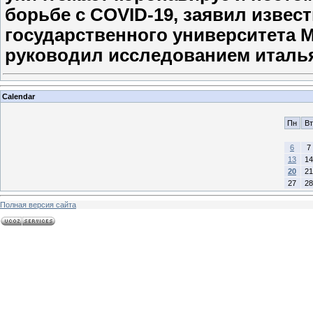
борьбе с COVID-19, заявил изве
государственного университета Ма
руководил исследованием италь
Calendar
Пн
Вт
6
7
13
14
20
21
27
28
Полная версия сайта