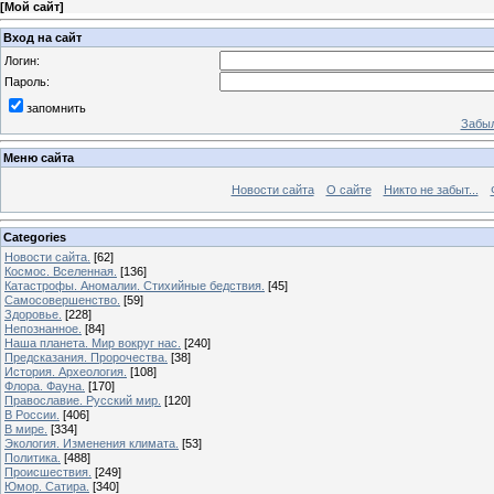
[
Мой сайт
]
Вход на сайт
Логин:
Пароль:
запомнить
Забыл
Меню сайта
Новости сайта
О сайте
Никто не забыт...
Categories
Новости сайта.
[62]
Космос. Вселенная.
[136]
Катастрофы. Аномалии. Стихийные бедствия.
[45]
Самосовершенство.
[59]
Здоровье.
[228]
Непознанное.
[84]
Наша планета. Мир вокруг нас.
[240]
Предсказания. Пророчества.
[38]
История. Археология.
[108]
Флора. Фауна.
[170]
Православие. Русский мир.
[120]
В России.
[406]
В мире.
[334]
Экология. Изменения климата.
[53]
Политика.
[488]
Происшествия.
[249]
Юмор. Сатира.
[340]