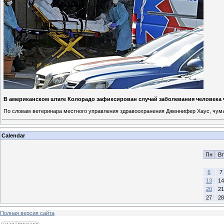
В американском штате Колорадо зафиксирован случай заболевания человека чу
По словам ветеринара местного управления здравоохранения Дженнифер Хаус, чума 
Calendar
Пн
Вт
6
7
13
14
20
21
27
28
Полная версия сайта