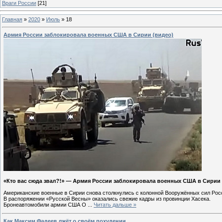
Враги России
[21]
Главная
»
2020
»
Июль
»
18
Армия России заблокировала военных США в Сирии (видео)
«Кто вас сюда звал?!» — Армия России заблокировала военных США в Сирии и
Американские военные в Сирии снова столкнулись с колонной Вооружённых сил Рос
В распоряжении «Русской Весны» оказались свежие кадры из провинции Хасека.
Бронеавтомобили армии США O
...
Читать дальше »
Как Максим Фадеев лжёт о своём похудении