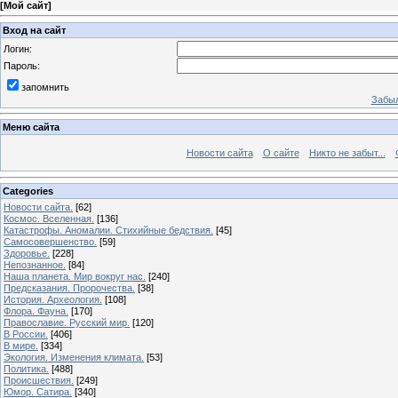
[
Мой сайт
]
Вход на сайт
Логин:
Пароль:
запомнить
Забыл
Меню сайта
Новости сайта
О сайте
Никто не забыт...
Categories
Новости сайта.
[62]
Космос. Вселенная.
[136]
Катастрофы. Аномалии. Стихийные бедствия.
[45]
Самосовершенство.
[59]
Здоровье.
[228]
Непознанное.
[84]
Наша планета. Мир вокруг нас.
[240]
Предсказания. Пророчества.
[38]
История. Археология.
[108]
Флора. Фауна.
[170]
Православие. Русский мир.
[120]
В России.
[406]
В мире.
[334]
Экология. Изменения климата.
[53]
Политика.
[488]
Происшествия.
[249]
Юмор. Сатира.
[340]