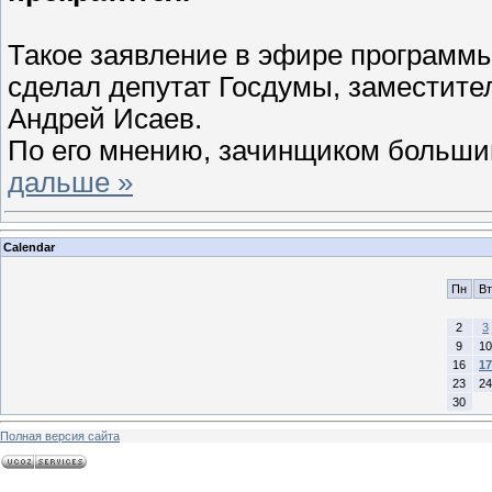
Такое заявление в эфире программы 
сделал депутат Госдумы, заместите
Андрей Исаев.
По его мнению, зачинщиком больш
дальше »
Calendar
Пн
Вт
2
3
9
10
16
17
23
24
30
Полная версия сайта