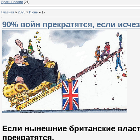
Враги России
[21]
Главная
»
2025
»
Июнь
»
17
90% войн прекратятся, если исче
Если нынешние британские власти
прекратятся.