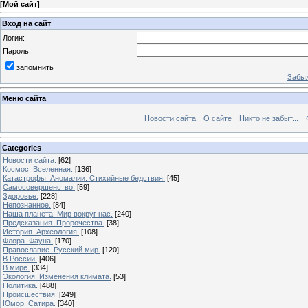
[
Мой сайт
]
Вход на сайт
Логин:
Пароль:
запомнить
Забыл
Меню сайта
Новости сайта
О сайте
Никто не забыт...
Categories
Новости сайта.
[62]
Космос. Вселенная.
[136]
Катастрофы. Аномалии. Стихийные бедствия.
[45]
Самосовершенство.
[59]
Здоровье.
[228]
Непознанное.
[84]
Наша планета. Мир вокруг нас.
[240]
Предсказания. Пророчества.
[38]
История. Археология.
[108]
Флора. Фауна.
[170]
Православие. Русский мир.
[120]
В России.
[406]
В мире.
[334]
Экология. Изменения климата.
[53]
Политика.
[488]
Происшествия.
[249]
Юмор. Сатира.
[340]