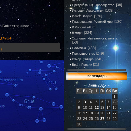
[38]
Предсказания. Пророчества.
[108]
История. Археология.
[170]
Флора. Фауна.
[120]
Православие. Русский мир.
во Божественного
[406]
В России.
[334]
В мире.
дальше »
Экология. Изменения климата.
[53]
[488]
Политика.
)
[249]
Происшествия.
[340]
Юмор. Сатира.
[21]
Враги России
Календарь
«
Июнь 2025
»
Пн
Вт
Ср
Чт
Пт
Сб
Вс
1
2
3
4
5
6
7
8
9
10
11
12
13
14
15
16
17
18
19
20
21
22
23
24
25
26
27
28
29
30