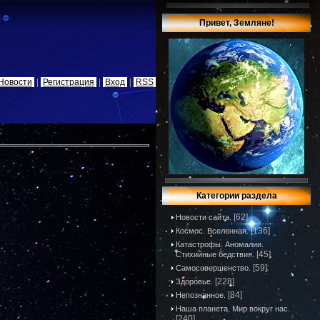
Привет, Земляне!
Новости
|
Регистрация
|
Вход
|
RSS
Категории раздела
[62]
Новости сайта.
[136]
Космос. Вселенная.
Катастрофы. Аномалии.
[45]
Стихийные бедствия.
[59]
Самосовершенство.
[228]
Здоровье.
[84]
Непознанное.
Наша планета. Мир вокруг нас.
[240]