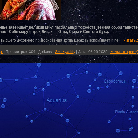
нье завершает великий цикл пасхальных торжеств, венчая собой таинст
ляет Себя миру в трёх Лицах — Отца, Сына и Святого Духа.
мент высшего духовного прикосновения, когда Церковь вспоминает и пе
...
Читать 
р.
|
Просмотров:
306
|
Добавил:
Skolzyashiy
|
Дата:
08.06.2025
|
Комментарии (0