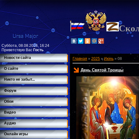
Ско
Суббота, 08.08.2026, 16:24
Приветствую Вас
Гость
Новости сайта
Главная
»
2025
»
Июнь
»
08
О сайте
День Святой Троицы
Никто не забыт...
Форум
Обои
Видео
Аудио
Онлайн игры