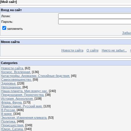
[
Мой сайт
]
Вход на сайт
Логин:
Пароль:
запомнить
Забыл
Меню сайта
Новости сайта
О сайте
Никто не забыт...
Categories
Новости сайта.
[62]
Космос. Вселенная.
[136]
Катастрофы. Аномалии. Стихийные бедствия.
[45]
Самосовершенство.
[59]
Здоровье.
[228]
Непознанное.
[84]
Наша планета. Мир вокруг нас.
[240]
Предсказания. Пророчества.
[38]
История. Археология.
[108]
Флора. Фауна.
[170]
Православие. Русский мир.
[120]
В России.
[406]
В мире.
[334]
Экология. Изменения климата.
[53]
Политика.
[488]
Происшествия.
[249]
Юмор. Сатира.
[340]