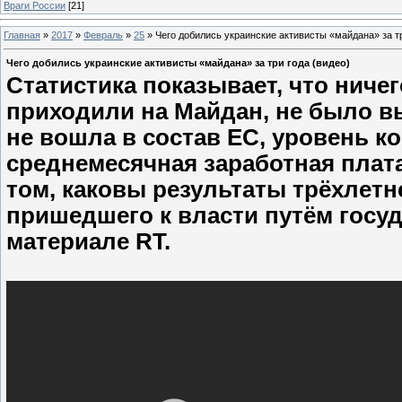
Враги России
[21]
Главная
»
2017
»
Февраль
»
25
»
Чего добились украинские активисты «майдана» за тр
Чего добились украинские активисты «майдана» за три года (видео)
Статистика показывает, что ничег
приходили на Майдан, не было в
не вошла в состав ЕС, уровень к
среднемесячная заработная плата
том, каковы результаты трёхлет
пришедшего к власти путём госуд
материале RT.