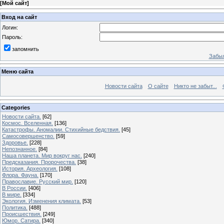
[
Мой сайт
]
Вход на сайт
Логин:
Пароль:
запомнить
Забыл
Меню сайта
Новости сайта
О сайте
Никто не забыт...
Categories
Новости сайта.
[62]
Космос. Вселенная.
[136]
Катастрофы. Аномалии. Стихийные бедствия.
[45]
Самосовершенство.
[59]
Здоровье.
[228]
Непознанное.
[84]
Наша планета. Мир вокруг нас.
[240]
Предсказания. Пророчества.
[38]
История. Археология.
[108]
Флора. Фауна.
[170]
Православие. Русский мир.
[120]
В России.
[406]
В мире.
[334]
Экология. Изменения климата.
[53]
Политика.
[488]
Происшествия.
[249]
Юмор. Сатира.
[340]