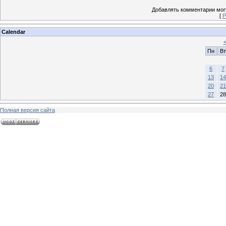
Добавлять комментарии могу
[
Р
Calendar
Пн
Вт
6
7
13
14
20
21
27
28
Полная версия сайта