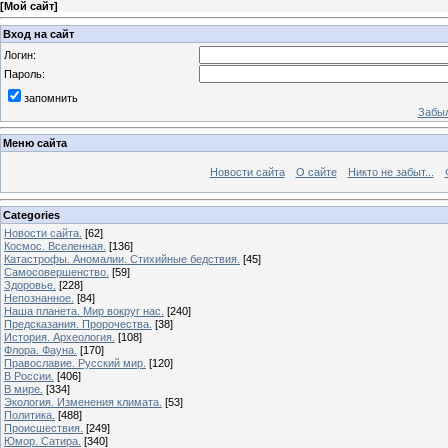
[
Мой сайт
]
Вход на сайт
Логин:
Пароль:
запомнить
Забыл
Меню сайта
Новости сайта
О сайте
Никто не забыт...
Categories
Новости сайта.
[62]
Космос. Вселенная.
[136]
Катастрофы. Аномалии. Стихийные бедствия.
[45]
Самосовершенство.
[59]
Здоровье.
[228]
Непознанное.
[84]
Наша планета. Мир вокруг нас.
[240]
Предсказания. Пророчества.
[38]
История. Археология.
[108]
Флора. Фауна.
[170]
Православие. Русский мир.
[120]
В России.
[406]
В мире.
[334]
Экология. Изменения климата.
[53]
Политика.
[488]
Происшествия.
[249]
Юмор. Сатира.
[340]